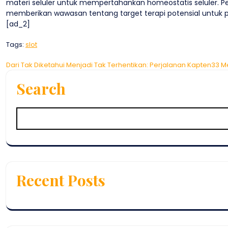
materi seluler untuk mempertahankan homeostatis seluler. P
memberikan wawasan tentang target terapi potensial untuk p
[ad_2]
Tags:
slot
Post
Dari Tak Diketahui Menjadi Tak Terhentikan: Perjalanan Kapten33 
navigation
Search
Recent Posts