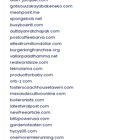
gotisouizakayabakeneko.com
meshpoint.me
spongebob.net
busyboxintl.com
auttayanratchapak.com
postcoffeebarva.com
elteatromilliondollar.com
burgerkingfranchise.org
vallarpadathamma.net
realworldsize.com
teknolama.com
productforbaby.com
orb-z.com
fosterscoachhousetavern.com
mesasdecultivoonline.com
boilersnbits.com
latestviralpost.com
newfreearticle.com
blitzpowerusa.com
gardenofeaten.com
hycys05.com
onemoremilerunning.com