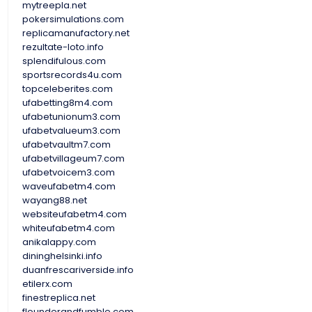
mytreepla.net
pokersimulations.com
replicamanufactory.net
rezultate-loto.info
splendifulous.com
sportsrecords4u.com
topceleberites.com
ufabetting8m4.com
ufabetunionum3.com
ufabetvalueum3.com
ufabetvaultm7.com
ufabetvillageum7.com
ufabetvoicem3.com
waveufabetm4.com
wayang88.net
websiteufabetm4.com
whiteufabetm4.com
anikalappy.com
dininghelsinki.info
duanfrescariverside.info
etilerx.com
finestreplica.net
flounderandfumble.com