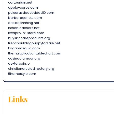
cartourism.net
apple-cores.com
pulserasdeactividad10.com
barbaracarlotti.com
desktopmining.net
inthebleachers.net
lexapro-rx-store.com
buyskincareproducts.org
frenchbulldogpuppyforsale.net
kogamasquid.com
themultiplicationtablechart.com
casinoglamour.org
dextercoin.io
christianarticledirectory.org
5homestyle.com
Links