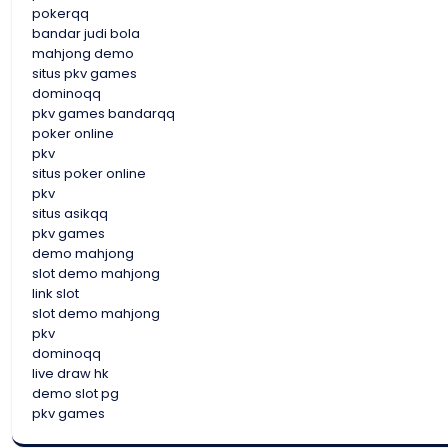
pokerqq
bandar judi bola
mahjong demo
situs pkv games
dominoqq
pkv games bandarqq
poker online
pkv
situs poker online
pkv
situs asikqq
pkv games
demo mahjong
slot demo mahjong
link slot
slot demo mahjong
pkv
dominoqq
live draw hk
demo slot pg
pkv games