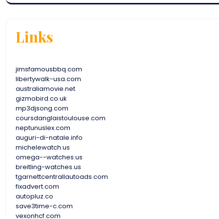
Links
jimsfamousbbq.com
libertywalk-usa.com
australiamovie.net
gizmobird.co.uk
mp3djsong.com
coursdanglaistoulouse.com
neptunuslex.com
auguri-di-natale.info
michelewatch.us
omega--watches.us
breitling-watches.us
tgarnettcentrallautoads.com
fixadvert.com
autopluz.co
save3time-c.com
vexonhcf.com