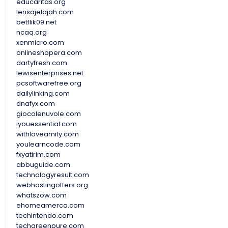
educaritas.org
lensajelajah.com
betflik09.net
ncaq.org
xenmicro.com
onlineshopera.com
dartyfresh.com
lewisenterprises.net
pcsoftwarefree.org
dailylinking.com
dnafyx.com
giocolenuvole.com
iyouessential.com
withloveamity.com
youlearncode.com
fxyatirim.com
abbuguide.com
technologyresult.com
webhostingoffers.org
whatszow.com
ehomeamerca.com
techintendo.com
techgreenpure.com