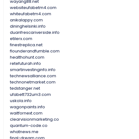
wayang88.net
websiteufabetm4.com
whiteufabetm4.com
anikalappy.com
dininghelsinki.info
duanfrescariverside.info
etilerx.com
finestreplica.net
flounderandfumble.com
healthohunt.com
retefuturah.info
smartinvestinginfo.info
technewsalliance.com
technonetmarket.com
tedstanger.net
ufabett732um3.com
uskola.info
wagonpaints.info
waitfornext.com
clearvisionmarketing.co
quantum-code.co
whatnews.me
final-dream.com