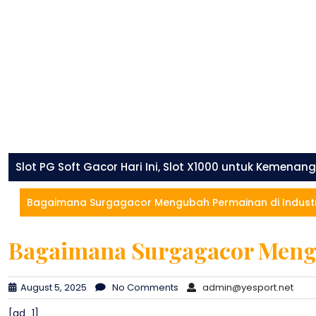
Skip
to
content
Slot PG Soft Gacor Hari Ini, Slot X1000 untuk Kemena
Bagaimana Surgagacor Mengubah Permainan di Industr
Bagaimana Surgagacor Mengu
August 5, 2025
No Comments
admin@yesport.net
[ad_1]