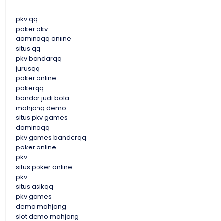
pkv qq
poker pkv
dominoqq online
situs qq
pkv bandarqq
jurusqq
poker online
pokerqq
bandar judi bola
mahjong demo
situs pkv games
dominoqq
pkv games bandarqq
poker online
pkv
situs poker online
pkv
situs asikqq
pkv games
demo mahjong
slot demo mahjong