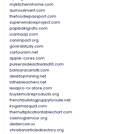
mykitchennhome.com
aumoulinvert.com
thefoodiepassport.com
superwindowproject.com
papibakigrafo.com
icanhazjs.com
canimpact.org
goviralstudy.com
cartourism.net
apple-cores.com
pulserasdeactividad10.com
barbaracarlotti.com
desktopmining.net
inthebleachers.net
lexapro-rx-store.com
buyskincareproducts.org
frenchbulldogpuppyforsale.net
kogamasquid.com
themultiplicationtablechart.com
casinoglamour.org
dextercoin.io
christianarticledirectory.org