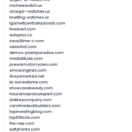
michelewatch.us
omega--watches.us
breitling-watches.us
tgarnettcentrallautoads.com
fixadvert.com
autopluz.co
save3time-c.com
vexonhcf.com
demos-pixelsparadise.com
mediatitude.com
prewarmotorcycles.com
simracinglinks.com
dosyamerkezi.net
le-surrealisme.com
showcasebeauty.com
insurancepolicyexpert.com
statkeycompany.com
carolinadeckbuilders.com
topinvestingblog.com
top50tools.com
the-rep.com
saltyfranks.com