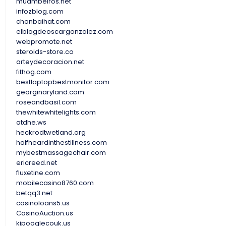
muambeiros.net
infozblog.com
chonbaihat.com
elblogdeoscargonzalez.com
webpromote.net
steroids-store.co
arteydecoracion.net
fithog.com
bestlaptopbestmonitor.com
georginaryland.com
roseandbasil.com
thewhitewhitelights.com
atdhe.ws
heckrodtwetland.org
halfheardinthestillness.com
mybestmassagechair.com
ericreed.net
fluxetine.com
mobilecasino8760.com
betqq3.net
casinoloans5.us
CasinoAuction.us
kipooglecouk.us