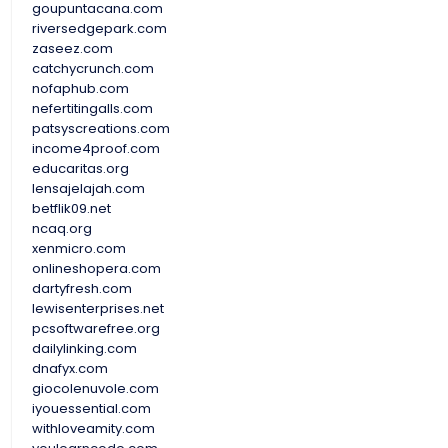
goupuntacana.com
riversedgepark.com
zaseez.com
catchycrunch.com
nofaphub.com
nefertitingalls.com
patsyscreations.com
income4proof.com
educaritas.org
lensajelajah.com
betflik09.net
ncaq.org
xenmicro.com
onlineshopera.com
dartyfresh.com
lewisenterprises.net
pcsoftwarefree.org
dailylinking.com
dnafyx.com
giocolenuvole.com
iyouessential.com
withloveamity.com