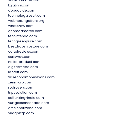
youlearncode.com
fxyatirim.com
abbuguide.com
technologyresult.com
webhostingoffers.org
whatszow.com
ehomeamerca.com
techintendo.com
techgreenpure.com
bestdropshipstore.com
cartelreviews.com
surfsway.com
nailartproduct.com
digitactseed.com
lvlcraft.com
90secondmoneyloans.com
xenmicro.com
rodrovers.com
tripssolution.com
satta-king-india.com
yukigassencanada.com
articlehorizone.com
yuqqbbzp.com