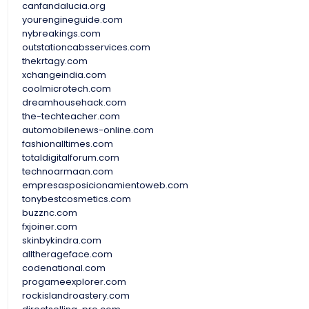
canfandalucia.org
yourengineguide.com
nybreakings.com
outstationcabsservices.com
thekrtagy.com
xchangeindia.com
coolmicrotech.com
dreamhousehack.com
the-techteacher.com
automobilenews-online.com
fashionalltimes.com
totaldigitalforum.com
technoarmaan.com
empresasposicionamientoweb.com
tonybestcosmetics.com
buzznc.com
fxjoiner.com
skinbykindra.com
alltherageface.com
codenational.com
progameexplorer.com
rockislandroastery.com