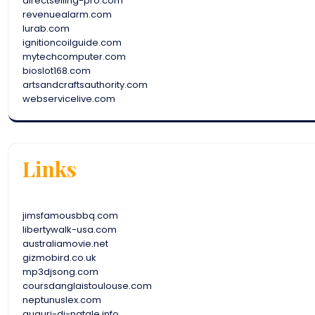
directselling-pro.com
revenuealarm.com
lurab.com
ignitioncoilguide.com
mytechcomputer.com
bioslot168.com
artsandcraftsauthority.com
webservicelive.com
Links
jimsfamousbbq.com
libertywalk-usa.com
australiamovie.net
gizmobird.co.uk
mp3djsong.com
coursdanglaistoulouse.com
neptunuslex.com
auguri-di-natale.info