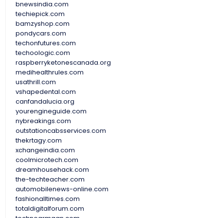
bnewsindia.com
techiepick.com
bamzyshop.com
pondycars.com
techonfutures.com
techoologic.com
raspberryketonescanada.org
medihealthrules.com
usathrill.com
vshapedental.com
canfandalucia.org
yourengineguide.com
nybreakings.com
outstationcabsservices.com
thekrtagy.com
xchangeindia.com
coolmicrotech.com
dreamhousehack.com
the-techteacher.com
automobilenews-online.com
fashionalltimes.com
totaldigitalforum.com