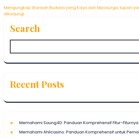
Post
Mengungkap Warisan Budaya yang Kaya dari Mposurga: tujuan ya
dikunjungi
navigation
Search
Recent Posts
Memahami Saung4D: Panduan Komprehensif Fitur-Fiturnya
Memahami Ahlicasino: Panduan Komprehensif untuk Pemai