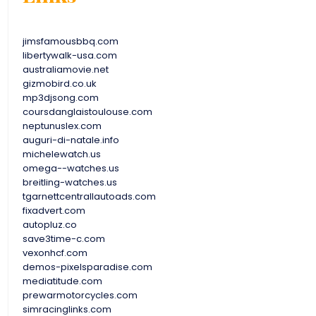
jimsfamousbbq.com
libertywalk-usa.com
australiamovie.net
gizmobird.co.uk
mp3djsong.com
coursdanglaistoulouse.com
neptunuslex.com
auguri-di-natale.info
michelewatch.us
omega--watches.us
breitling-watches.us
tgarnettcentrallautoads.com
fixadvert.com
autopluz.co
save3time-c.com
vexonhcf.com
demos-pixelsparadise.com
mediatitude.com
prewarmotorcycles.com
simracinglinks.com