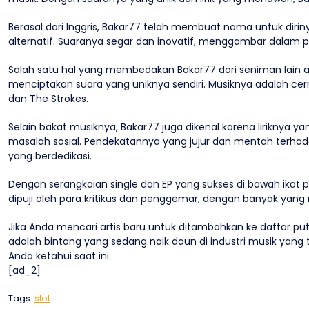
Berasal dari Inggris, Bakar77 telah membuat nama untuk di
alternatif. Suaranya segar dan inovatif, menggambar dalam p
Salah satu hal yang membedakan Bakar77 dari seniman la
menciptakan suara yang uniknya sendiri. Musiknya adalah c
dan The Strokes.
Selain bakat musiknya, Bakar77 juga dikenal karena liriknya
masalah sosial. Pendekatannya yang jujur dan mentah terhad
yang berdedikasi.
Dengan serangkaian single dan EP yang sukses di bawah ikat 
dipuji oleh para kritikus dan penggemar, dengan banyak yan
Jika Anda mencari artis baru untuk ditambahkan ke daftar putar
adalah bintang yang sedang naik daun di industri musik yang 
Anda ketahui saat ini.
[ad_2]
Tags:
slot