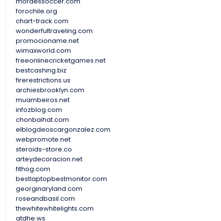
moraessoccer.com
forochile.org
chart-track.com
wonderfultraveling.com
promocioname.net
wimaxworld.com
freeonlinecricketgames.net
bestcashing.biz
firerestrictions.us
archiesbrooklyn.com
muambeiros.net
infozblog.com
chonbaihat.com
elblogdeoscargonzalez.com
webpromote.net
steroids-store.co
arteydecoracion.net
fithog.com
bestlaptopbestmonitor.com
georginaryland.com
roseandbasil.com
thewhitewhitelights.com
atdhe.ws