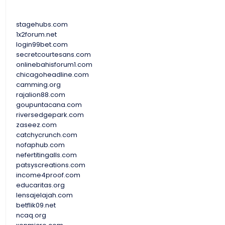
stagehubs.com
1x2forum.net
login99bet.com
secretcourtesans.com
onlinebahisforum1.com
chicagoheadline.com
camming.org
rajalion88.com
goupuntacana.com
riversedgepark.com
zaseez.com
catchycrunch.com
nofaphub.com
nefertitingalls.com
patsyscreations.com
income4proof.com
educaritas.org
lensajelajah.com
betflik09.net
ncaq.org