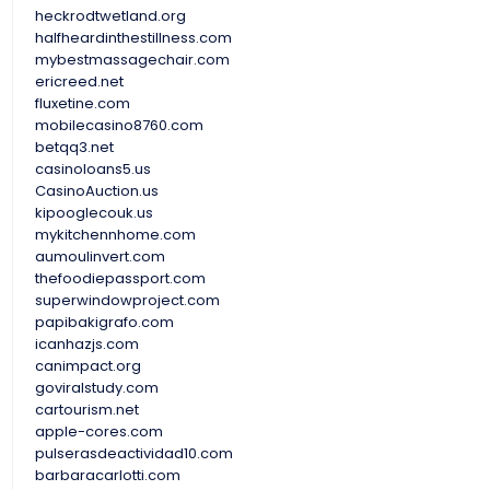
heckrodtwetland.org
halfheardinthestillness.com
mybestmassagechair.com
ericreed.net
fluxetine.com
mobilecasino8760.com
betqq3.net
casinoloans5.us
CasinoAuction.us
kipooglecouk.us
mykitchennhome.com
aumoulinvert.com
thefoodiepassport.com
superwindowproject.com
papibakigrafo.com
icanhazjs.com
canimpact.org
goviralstudy.com
cartourism.net
apple-cores.com
pulserasdeactividad10.com
barbaracarlotti.com