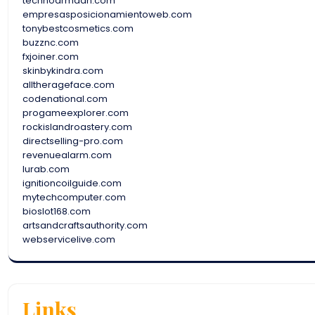
technoarmaan.com
empresasposicionamientoweb.com
tonybestcosmetics.com
buzznc.com
fxjoiner.com
skinbykindra.com
alltherageface.com
codenational.com
progameexplorer.com
rockislandroastery.com
directselling-pro.com
revenuealarm.com
lurab.com
ignitioncoilguide.com
mytechcomputer.com
bioslot168.com
artsandcraftsauthority.com
webservicelive.com
Links