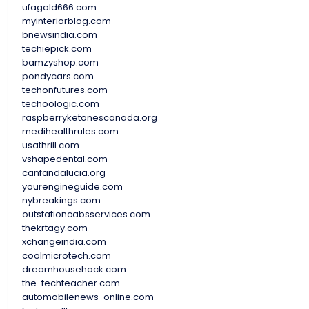
ufagold666.com
myinteriorblog.com
bnewsindia.com
techiepick.com
bamzyshop.com
pondycars.com
techonfutures.com
techoologic.com
raspberryketonescanada.org
medihealthrules.com
usathrill.com
vshapedental.com
canfandalucia.org
yourengineguide.com
nybreakings.com
outstationcabsservices.com
thekrtagy.com
xchangeindia.com
coolmicrotech.com
dreamhousehack.com
the-techteacher.com
automobilenews-online.com