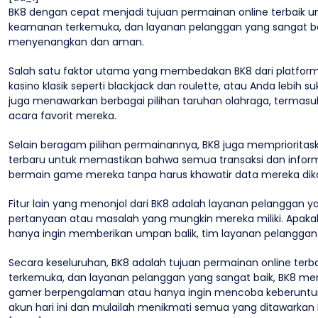
BK8 dengan cepat menjadi tujuan permainan online terbaik 
keamanan terkemuka, dan layanan pelanggan yang sangat b
menyenangkan dan aman.
Salah satu faktor utama yang membedakan BK8 dari platfor
kasino klasik seperti blackjack dan roulette, atau Anda lebih
juga menawarkan berbagai pilihan taruhan olahraga, termas
acara favorit mereka.
Selain beragam pilihan permainannya, BK8 juga mempriorita
terbaru untuk memastikan bahwa semua transaksi dan inform
bermain game mereka tanpa harus khawatir data mereka di
Fitur lain yang menonjol dari BK8 adalah layanan pelangga
pertanyaan atau masalah yang mungkin mereka miliki. Apaka
hanya ingin memberikan umpan balik, tim layanan pelanggan
Secara keseluruhan, BK8 adalah tujuan permainan online te
terkemuka, dan layanan pelanggan yang sangat baik, BK8 
gamer berpengalaman atau hanya ingin mencoba keberuntun
akun hari ini dan mulailah menikmati semua yang ditawarkan 