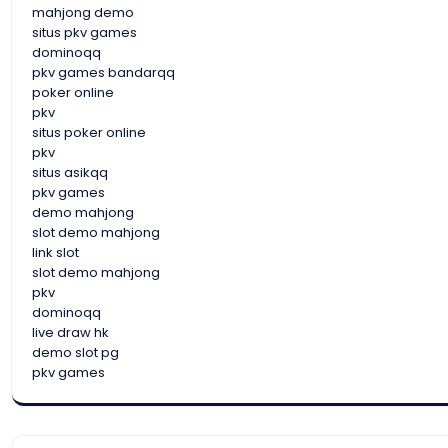
mahjong demo
situs pkv games
dominoqq
pkv games bandarqq
poker online
pkv
situs poker online
pkv
situs asikqq
pkv games
demo mahjong
slot demo mahjong
link slot
slot demo mahjong
pkv
dominoqq
live draw hk
demo slot pg
pkv games