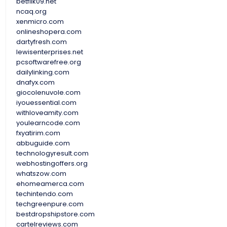
betflik09.net
ncaq.org
xenmicro.com
onlineshopera.com
dartyfresh.com
lewisenterprises.net
pcsoftwarefree.org
dailylinking.com
dnafyx.com
giocolenuvole.com
iyouessential.com
withloveamity.com
youlearncode.com
fxyatirim.com
abbuguide.com
technologyresult.com
webhostingoffers.org
whatszow.com
ehomeamerca.com
techintendo.com
techgreenpure.com
bestdropshipstore.com
cartelreviews.com