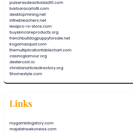
pulserasdeactividad10.com
barbaracarlotti.com
desktopmining.net
inthebleachers.net
lexapro-rx-store.com
buyskincareproducts.org
frenchbulldogpuppyforsale.net
kogamasquid.com
themultiplicationtablechart.com
casinoglamour.org
dextercoin.io
christianarticledirectory.org
5homestyle.com
Links
mygamblingstory.com
majalahwekonews.com