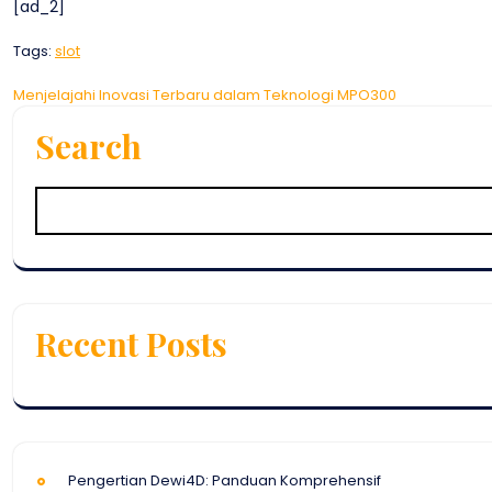
[ad_2]
Tags:
slot
Post
Menjelajahi Inovasi Terbaru dalam Teknologi MPO300
navigation
Search
Recent Posts
Pengertian Dewi4D: Panduan Komprehensif