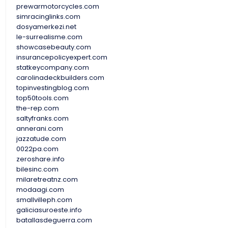
prewarmotorcycles.com
simracinglinks.com
dosyamerkezi.net
le-surrealisme.com
showcasebeauty.com
insurancepolicyexpert.com
statkeycompany.com
carolinadeckbuilders.com
topinvestingblog.com
top50tools.com
the-rep.com
saltyfranks.com
annerani.com
jazzatude.com
0022pa.com
zeroshare.info
bilesinc.com
milaretreatnz.com
modaagi.com
smallvilleph.com
galiciasuroeste.info
batallasdeguerra.com