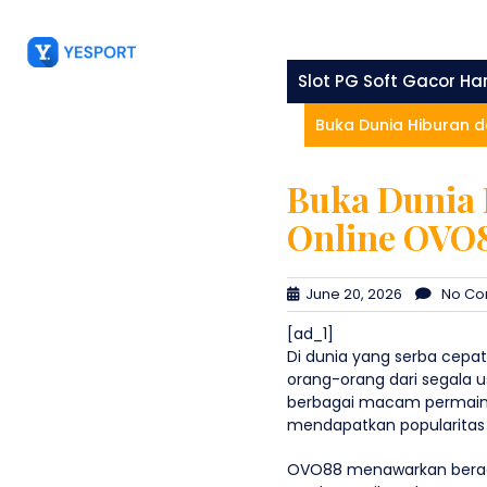
Skip
to
content
Slot PG Soft Gacor Ha
Buka Dunia Hiburan 
Buka Dunia
Online OVO
June 20, 2026
No Co
[ad_1]
Di dunia yang serba cepat
orang-orang dari segala 
berbagai macam permaina
mendapatkan popularitas 
OVO88 menawarkan beragam