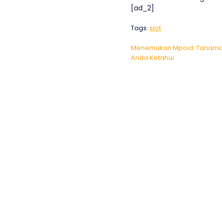
[ad_2]
Tags:
slot
Post
Menemukan Mpoid: Tanaman 
Anda Ketahui
navigation