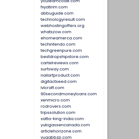
youlearncode.com
fxyatirim.com
abbuguide.com
technologyresult.com
webhostingoffers.org
whatszow.com
ehomeamerca.com
techintendo.com
techgreenpure.com
bestdropshipstore.com
cartelreviews.com
surfsway.com
nailartproduct.com
digitactseed.com
lvlcraft.com
90secondmoneyloans.com
xenmicro.com
rodrovers.com
tripssolution.com
satta-king-india.com
yukigassencanada.com
articlehorizone.com
yuqqbbzp.com