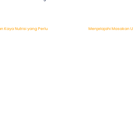
Kaya Nutrisi yang Perlu
Menjelajahi Masakan 