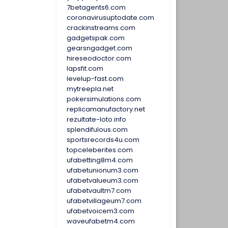
7betagents6.com
coronavirusuptodate.com
crackinstreams.com
gadgetspak.com
gearsngadget.com
hireseodoctor.com
lapsfit.com
levelup-fast.com
mytreepla.net
pokersimulations.com
replicamanufactory.net
rezultate-loto.info
splendifulous.com
sportsrecords4u.com
topceleberites.com
ufabetting8m4.com
ufabetunionum3.com
ufabetvalueum3.com
ufabetvaultm7.com
ufabetvillageum7.com
ufabetvoicem3.com
waveufabetm4.com