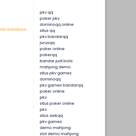
pkv qq
poker pkv
dominoqq online
Unik Hokidewa
situs qq
pkv bandarqq
jurusqq
poker online
pokerqq
bandar judi bola
mahjong demo
situs pkv games
dominoqq
pkv games bandarqq
poker online
pkv
situs poker online
pkv
situs asikqq
pkv games
demo mahjong
slot demo mahjong