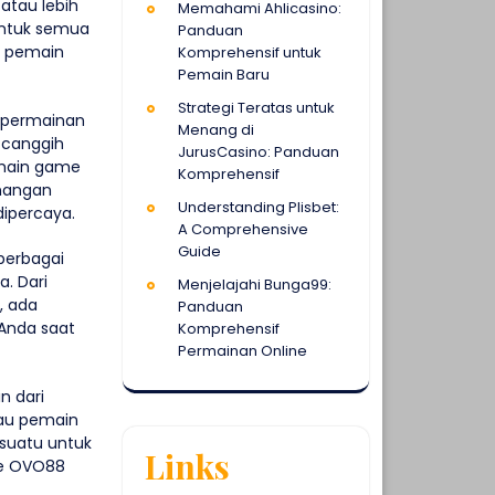
atau lebih
Memahami Ahlicasino:
untuk semua
Panduan
n pemain
Komprehensif untuk
Pemain Baru
Strategi Teratas untuk
 permainan
Menang di
 canggih
JurusCasino: Panduan
rmain game
Komprehensif
enangan
Understanding Plisbet:
dipercaya.
A Comprehensive
Guide
berbagai
. Dari
Menjelajahi Bunga99:
, ada
Panduan
Anda saat
Komprehensif
Permainan Online
n dari
tau pemain
suatu untuk
Links
ne OVO88