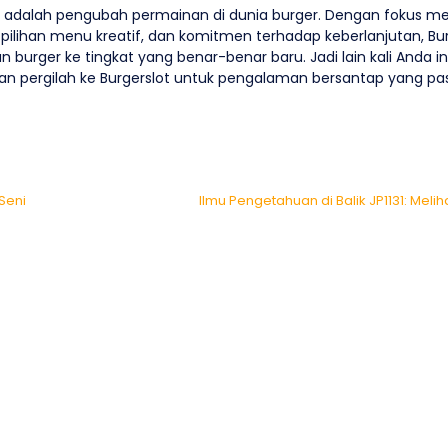
t adalah pengubah permainan di dunia burger. Dengan fokus m
pilihan menu kreatif, dan komitmen terhadap keberlanjutan, Bur
urger ke tingkat yang benar-benar baru. Jadi lain kali Anda 
 dan pergilah ke Burgerslot untuk pengalaman bersantap yang pa
Seni
Ilmu Pengetahuan di Balik JP1131: Melih