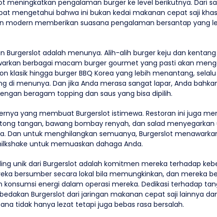
slot meningkatkan pengalaman burger ke level berikutnya. Dari s
at mengetahui bahwa ini bukan kedai makanan cepat saji khas
an modern memberikan suasana pengalaman bersantap yang le
urgerslot adalah menunya. Alih-alih burger keju dan kentang
awarkan berbagai macam burger gourmet yang pasti akan meng
con klasik hingga burger BBQ Korea yang lebih menantang, selal
g di menunya. Dan jika Anda merasa sangat lapar, Anda bahkan
engan beragam topping dan saus yang bisa dipilih.
rnya yang membuat Burgerslot istimewa. Restoran ini juga m
potong tangan, bawang bombay renyah, dan salad menyegarkan
a. Dan untuk menghilangkan semuanya, Burgerslot menawarka
an milkshake untuk memuaskan dahaga Anda.
ng unik dari Burgerslot adalah komitmen mereka terhadap kebe
a bersumber secara lokal bila memungkinkan, dan mereka b
 konsumsi energi dalam operasi mereka. Dedikasi terhadap ta
edakan Burgerslot dari jaringan makanan cepat saji lainnya da
ana tidak hanya lezat tetapi juga bebas rasa bersalah.