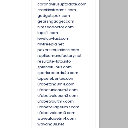
coronavirusuptodate.com
crackinstreams.com
gadgetspak.com
gearsngadget.com
hireseodoctor.com
lapsfit.com
levelup-fast.com
mytreepla.net
pokersimulations.com
replicamanufactory.net
rezultate-loto.info
splendifulous.com
sportsrecords4u.com
topceleberites.com
ufabetting8m4.com
ufabetunionum3.com
ufabetvalueum3.com
ufabetvaultm7.com
ufabetvillageum7.com
ufabetvoicem3.com
waveufabetm4.com
wayang88.net