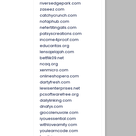
riversedgepark.com
zaseez.com
catchycrunch.com
nofaphub.com
nefertitingalls.com
patsyscreations.com
income4proof.com
educaritas.org
lensajelajah.com
betflik09.net
ncaq.org
xenmicro.com
onlineshopera.com
dartyfresh.com
lewisenterprises.net
pcsoftwarefree.org
dailylinking.com
dnafyx.com
giocolenuvole.com
iyouessential.com
withloveamity.com
youlearncode.com