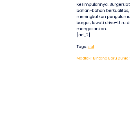
Kesimpulannya, Burgerslo
bahan-bahan berkualitas, 
meningkatkan pengalaman b
burger, lewati drive-thru
mengesankan.
[ad_2]
Tags:
slot
Post
Madloki: Bintang Baru Dunia 
navigation