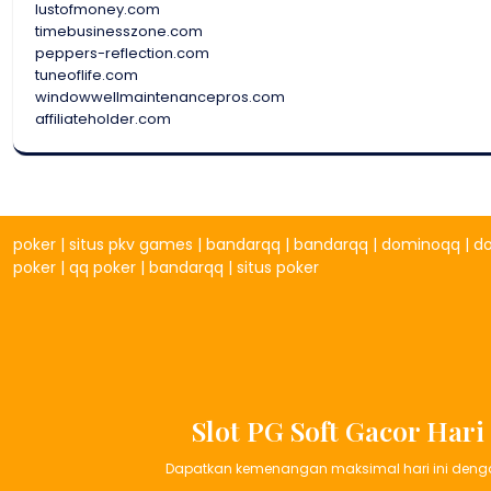
lustofmoney.com
timebusinesszone.com
peppers-reflection.com
tuneoflife.com
windowwellmaintenancepros.com
affiliateholder.com
poker
|
situs pkv games
|
bandarqq
|
bandarqq
|
dominoqq
|
d
poker
|
qq poker
|
bandarqq
|
situs poker
Slot PG Soft Gacor Har
Dapatkan kemenangan maksimal hari ini dengan s