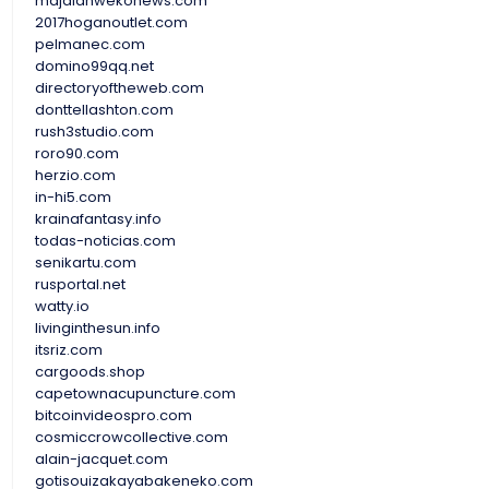
majalahwekonews.com
2017hoganoutlet.com
pelmanec.com
domino99qq.net
directoryoftheweb.com
donttellashton.com
rush3studio.com
roro90.com
herzio.com
in-hi5.com
krainafantasy.info
todas-noticias.com
senikartu.com
rusportal.net
watty.io
livinginthesun.info
itsriz.com
cargoods.shop
capetownacupuncture.com
bitcoinvideospro.com
cosmiccrowcollective.com
alain-jacquet.com
gotisouizakayabakeneko.com