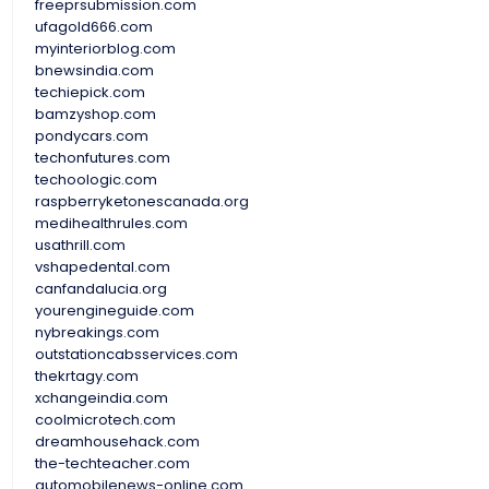
freeprsubmission.com
ufagold666.com
myinteriorblog.com
bnewsindia.com
techiepick.com
bamzyshop.com
pondycars.com
techonfutures.com
techoologic.com
raspberryketonescanada.org
medihealthrules.com
usathrill.com
vshapedental.com
canfandalucia.org
yourengineguide.com
nybreakings.com
outstationcabsservices.com
thekrtagy.com
xchangeindia.com
coolmicrotech.com
dreamhousehack.com
the-techteacher.com
automobilenews-online.com