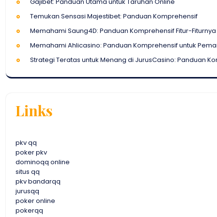
Gajibet: Panduan Utama untuk Taruhan Online
Temukan Sensasi Majestibet: Panduan Komprehensif
Memahami Saung4D: Panduan Komprehensif Fitur-Fiturnya
Memahami Ahlicasino: Panduan Komprehensif untuk Pemai
Strategi Teratas untuk Menang di JurusCasino: Panduan K
Links
pkv qq
poker pkv
dominoqq online
situs qq
pkv bandarqq
jurusqq
poker online
pokerqq