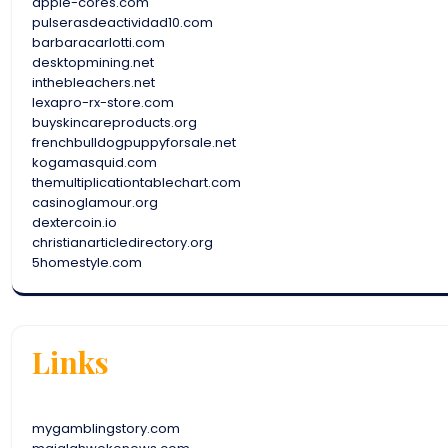
apple-cores.com
pulserasdeactividad10.com
barbaracarlotti.com
desktopmining.net
inthebleachers.net
lexapro-rx-store.com
buyskincareproducts.org
frenchbulldogpuppyforsale.net
kogamasquid.com
themultiplicationtablechart.com
casinoglamour.org
dextercoin.io
christianarticledirectory.org
5homestyle.com
Links
mygamblingstory.com