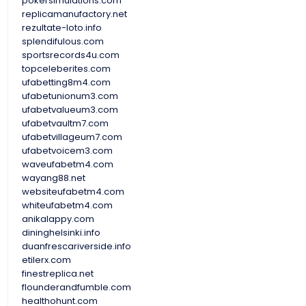
pokersimulations.com
replicamanufactory.net
rezultate-loto.info
splendifulous.com
sportsrecords4u.com
topceleberites.com
ufabetting8m4.com
ufabetunionum3.com
ufabetvalueum3.com
ufabetvaultm7.com
ufabetvillageum7.com
ufabetvoicem3.com
waveufabetm4.com
wayang88.net
websiteufabetm4.com
whiteufabetm4.com
anikalappy.com
dininghelsinki.info
duanfrescariverside.info
etilerx.com
finestreplica.net
flounderandfumble.com
healthohunt.com