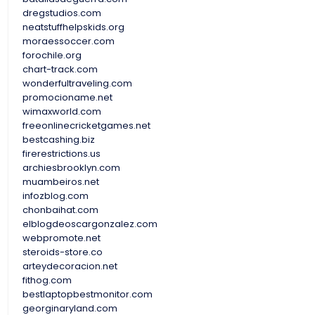
dregstudios.com
neatstuffhelpskids.org
moraessoccer.com
forochile.org
chart-track.com
wonderfultraveling.com
promocioname.net
wimaxworld.com
freeonlinecricketgames.net
bestcashing.biz
firerestrictions.us
archiesbrooklyn.com
muambeiros.net
infozblog.com
chonbaihat.com
elblogdeoscargonzalez.com
webpromote.net
steroids-store.co
arteydecoracion.net
fithog.com
bestlaptopbestmonitor.com
georginaryland.com