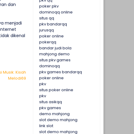
pkv qq
aran dan
poker pkv
dominoqq online
situs qq
nya menjadi
pkv bandarqq
internet
jurusqq
idak dikenal
poker online
pokerqq
bandar judi bola
mahjong demo
situs pkv games
dominoqq
pkv games bandarqq
 Musik: Kisah
poker online
Melodi69
pkv
situs poker online
pkv
situs asikqq
pkv games
demo mahjong
slot demo mahjong
link slot
slot demo mahjong