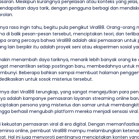
saran. Meskipun kurangnya penjelasan atau konteks yang jelas,
endapatkan daya tarik, dengan pengguna berbagi dan mendisku
rolan.
ya rasa ingin tahu, begitu pula pengikut Viral88. Orang-orang 
a di balik pesan-pesan tersebut, menciptakan teori, dan terlib
apa orang percaya bahwa Viral88 adalah aksi pemasaran untuk 
 lain berpikir itu adalah proyek seni atau eksperimen sosial ya
semakin menambah daya tariknya, menarik lebih banyak orang ke
 sangat menantikan setiap postingan baru, membedahnya untuk 
sembunyi. Beberapa bahkan sampai membuat halaman pengge
dikasikan untuk sosok misterius tersebut.
arnya dari Viral88 terungkap, yang sangat mengejutkan para pen
nya adalah kampanye pemasaran layanan streaming online baru
ciptakan persona yang misterius dan samar untuk membangki
ngga berhasil mengubah platform mereka menjadi sensasi viral.
ti kekuatan pemasaran viral di era digital. Dengan memanfaatka
 pemirsa online, pembuat Viral88 mampu melambungkan ketena
at. Hal ini juga menyoroti pentingnya menciptakan konten yan