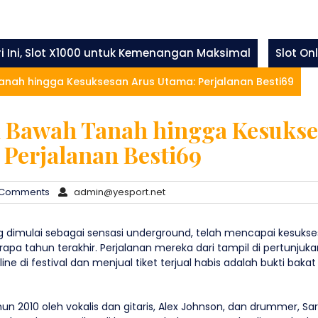
ri Ini, Slot X1000 untuk Kemenangan Maksimal
Slot On
anah hingga Kesuksesan Arus Utama: Perjalanan Besti69
i Bawah Tanah hingga Kesuks
 Perjalanan Besti69
Comments
admin@yesport.net
g dimulai sebagai sensasi underground, telah mencapai kesuks
a tahun terakhir. Perjalanan mereka dari tampil di pertunjukan 
ine di festival dan menjual tiket terjual habis adalah bukti bakat
hun 2010 oleh vokalis dan gitaris, Alex Johnson, dan drummer, S