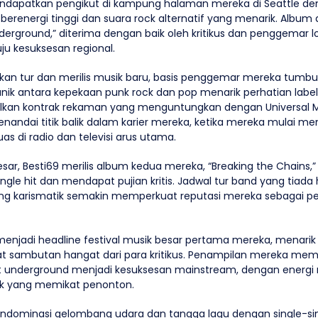
dapatkan pengikut di kampung halaman mereka di Seattle d
erenergi tinggi dan suara rock alternatif yang menarik. Album
derground,” diterima dengan baik oleh kritikus dan penggemar lo
 kesuksesan regional.
ukan tur dan merilis musik baru, basis penggemar mereka tumb
unik antara kepekaan punk rock dan pop menarik perhatian lab
ilkan kontrak rekaman yang menguntungkan dengan Universal 
menandai titik balik dalam karier mereka, ketika mereka mulai m
s di radio dan televisi arus utama.
ar, Besti69 merilis album kedua mereka, “Breaking the Chains,”
gle hit dan mendapat pujian kritis. Jadwal tur band yang tiada 
g karismatik semakin memperkuat reputasi mereka sebagai pe
menjadi headline festival musik besar pertama mereka, menarik
sambutan hangat dari para kritikus. Penampilan mereka me
rit underground menjadi kesuksesan mainstream, dengan energi
k yang memikat penonton.
 mendominasi gelombang udara dan tangga lagu dengan single-s