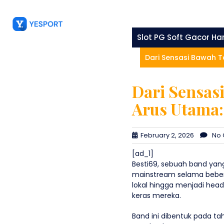
Skip
to
content
Slot PG Soft Gacor Ha
Dari Sensasi Bawah T
Dari Sensas
Arus Utama:
February 2, 2026
No 
[ad_1]
Besti69, sebuah band yan
mainstream selama beberap
lokal hingga menjadi headl
keras mereka.
Band ini dibentuk pada ta