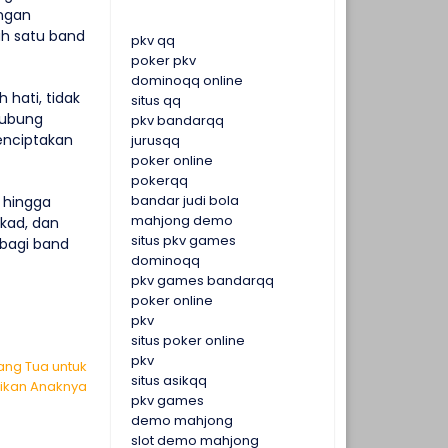
engan
ah satu band
pkv qq
poker pkv
dominoqq online
hati, tidak
situs qq
hubung
pkv bandarqq
enciptakan
jurusqq
poker online
pokerqq
bandar judi bola
 hingga
mahjong demo
ekad, dan
situs pkv games
 bagi band
dominoqq
pkv games bandarqq
poker online
pkv
situs poker online
pkv
ng Tua untuk
situs asikqq
ikan Anaknya
pkv games
demo mahjong
slot demo mahjong