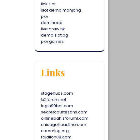
link slot
slot demo mahjong
pkv
dominoqq
live draw hk
demo slot pg
pkv games
Links
stagehubs.com
1x2forum.net
login99bet.com
secretcourtesans.com
onlinebahisforum1.com
chicagoheadline.com
camming.org
rajalion88.com