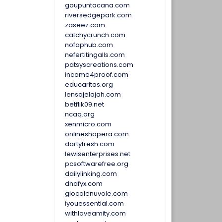
goupuntacana.com
riversedgepark.com
zaseez.com
catchycrunch.com
nofaphub.com
nefertitingalls.com
patsyscreations.com
income4proof.com
educaritas.org
lensajelajah.com
betflik09.net
ncaq.org
xenmicro.com
onlineshopera.com
dartyfresh.com
lewisenterprises.net
pcsoftwarefree.org
dailylinking.com
dnafyx.com
giocolenuvole.com
iyouessential.com
withloveamity.com