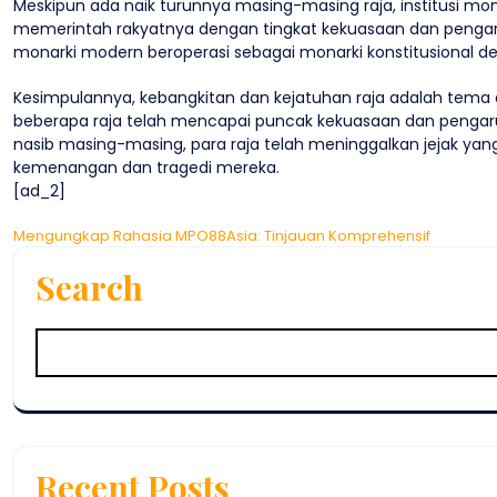
Meskipun ada naik turunnya masing-masing raja, institusi mo
memerintah rakyatnya dengan tingkat kekuasaan dan pengaru
monarki modern beroperasi sebagai monarki konstitusional d
Kesimpulannya, kebangkitan dan kejatuhan raja adalah tema 
beberapa raja telah mencapai puncak kekuasaan dan pengaruh
nasib masing-masing, para raja telah meninggalkan jejak ya
kemenangan dan tragedi mereka.
[ad_2]
Post
Mengungkap Rahasia MPO88Asia: Tinjauan Komprehensif
navigation
Search
Recent Posts