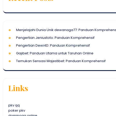
Menjelajahi Dunia Unik dewanaga77: Panduan Komprehens
Pengertian Jeniustoto: Panduan Komprehensif
Pengertian Dewi4D: Panduan Komprehensif
Gajibet: Panduan Utama untuk Taruhan Online
Temukan Sensasi Majestibet: Panduan Komprehensif
Links
pkv qq
poker pkv
dominoqq online