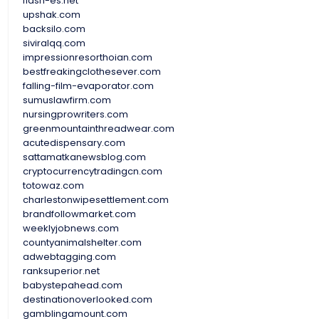
flash-es.net
upshak.com
backsilo.com
siviralqq.com
impressionresorthoian.com
bestfreakingclothesever.com
falling-film-evaporator.com
sumuslawfirm.com
nursingprowriters.com
greenmountainthreadwear.com
acutedispensary.com
sattamatkanewsblog.com
cryptocurrencytradingcn.com
totowaz.com
charlestonwipesettlement.com
brandfollowmarket.com
weeklyjobnews.com
countyanimalshelter.com
adwebtagging.com
ranksuperior.net
babystepahead.com
destinationoverlooked.com
gamblingamount.com