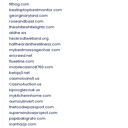
fithog.com
bestlaptopbestmonitor.com
georginaryland.com
roseandbasil.com
thewhitewhitelights.com
atdhe.ws
heckrodtwetland.org
halfheardinthestillness.com
mybestmassagechair.com
ericreed.net
fluxetine.com
mobilecasino8760.com
betqq3.net
casinoloans5.us
CasinoAuction.us
kipooglecouk.us
mykitchennhome.com
aumoulinvert.com
thefoodiepassport.com
superwindowproject.com
papibakigrafo.com
icanhazjs.com