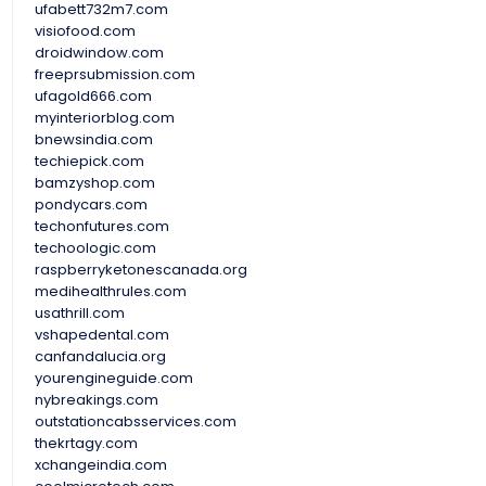
ufabett732m7.com
visiofood.com
droidwindow.com
freeprsubmission.com
ufagold666.com
myinteriorblog.com
bnewsindia.com
techiepick.com
bamzyshop.com
pondycars.com
techonfutures.com
techoologic.com
raspberryketonescanada.org
medihealthrules.com
usathrill.com
vshapedental.com
canfandalucia.org
yourengineguide.com
nybreakings.com
outstationcabsservices.com
thekrtagy.com
xchangeindia.com