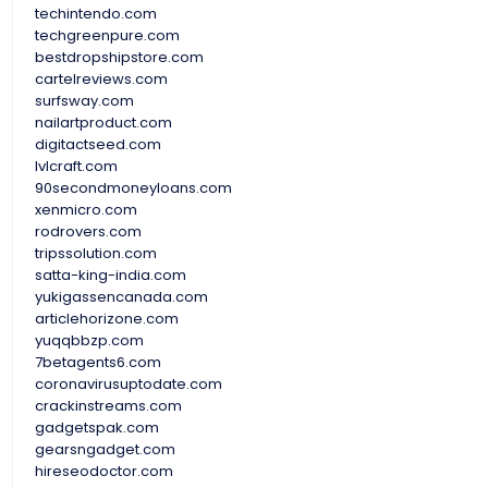
techintendo.com
techgreenpure.com
bestdropshipstore.com
cartelreviews.com
surfsway.com
nailartproduct.com
digitactseed.com
lvlcraft.com
90secondmoneyloans.com
xenmicro.com
rodrovers.com
tripssolution.com
satta-king-india.com
yukigassencanada.com
articlehorizone.com
yuqqbbzp.com
7betagents6.com
coronavirusuptodate.com
crackinstreams.com
gadgetspak.com
gearsngadget.com
hireseodoctor.com