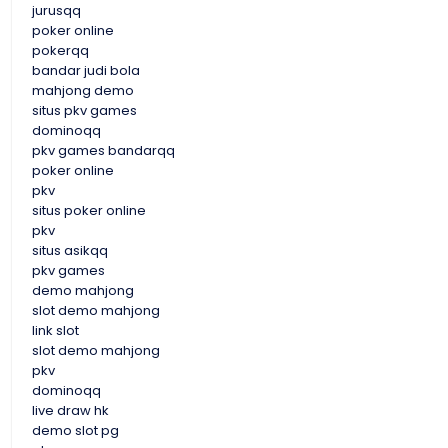
jurusqq
poker online
pokerqq
bandar judi bola
mahjong demo
situs pkv games
dominoqq
pkv games bandarqq
poker online
pkv
situs poker online
pkv
situs asikqq
pkv games
demo mahjong
slot demo mahjong
link slot
slot demo mahjong
pkv
dominoqq
live draw hk
demo slot pg