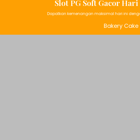
Slot PG Soft Gacor Har
Dapatkan kemenangan maksimal hari ini dengan s
Bakery Cake