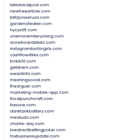
latestviralpost.com
newfreearticle.com
blitzpowerusa.com
gardenofeaten.com
hycys05.com
onemoremilerunning.com
snowboardsteez.com
instagrambioforgirls.com
cashflowxfiles.com
kmbb10.com
getxtrem.com
weactinfo.com
meshingsocial.com
thearguer.com
marketing-mobile-app.com
floralpunchcraft.com
fiasone.com
danktankbattery.com
mealudo.com
charlie-day.com
livedirectbettingpoker.com
foxbusinessupdate.com