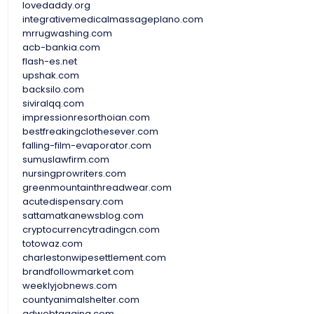
lovedaddy.org
integrativemedicalmassageplano.com
mrrugwashing.com
acb-bankia.com
flash-es.net
upshak.com
backsilo.com
siviralqq.com
impressionresorthoian.com
bestfreakingclothesever.com
falling-film-evaporator.com
sumuslawfirm.com
nursingprowriters.com
greenmountainthreadwear.com
acutedispensary.com
sattamatkanewsblog.com
cryptocurrencytradingcn.com
totowaz.com
charlestonwipesettlement.com
brandfollowmarket.com
weeklyjobnews.com
countyanimalshelter.com
adwebtagging.com