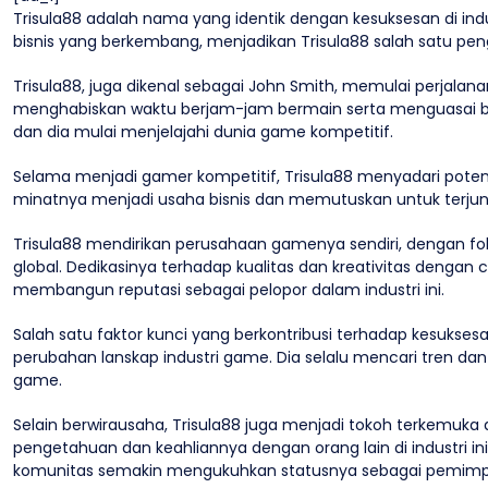
Trisula88 adalah nama yang identik dengan kesuksesan di ind
bisnis yang berkembang, menjadikan Trisula88 salah satu pengus
Trisula88, juga dikenal sebagai John Smith, memulai perjala
menghabiskan waktu berjam-jam bermain serta menguasai be
dan dia mulai menjelajahi dunia game kompetitif.
Selama menjadi gamer kompetitif, Trisula88 menyadari pote
minatnya menjadi usaha bisnis dan memutuskan untuk terjun 
Trisula88 mendirikan perusahaan gamenya sendiri, dengan 
global. Dedikasinya terhadap kualitas dan kreativitas denga
membangun reputasi sebagai pelopor dalam industri ini.
Salah satu faktor kunci yang berkontribusi terhadap kesuk
perubahan lanskap industri game. Dia selalu mencari tren d
game.
Selain berwirausaha, Trisula88 juga menjadi tokoh terkemuka 
pengetahuan dan keahliannya dengan orang lain di industri
komunitas semakin mengukuhkan statusnya sebagai pemimpi