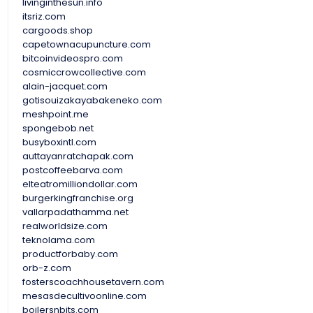
livinginthesun.info
itsriz.com
cargoods.shop
capetownacupuncture.com
bitcoinvideospro.com
cosmiccrowcollective.com
alain-jacquet.com
gotisouizakayabakeneko.com
meshpoint.me
spongebob.net
busyboxintl.com
auttayanratchapak.com
postcoffeebarva.com
elteatromilliondollar.com
burgerkingfranchise.org
vallarpadathamma.net
realworldsize.com
teknolama.com
productforbaby.com
orb-z.com
fosterscoachhousetavern.com
mesasdecultivoonline.com
boilersnbits.com