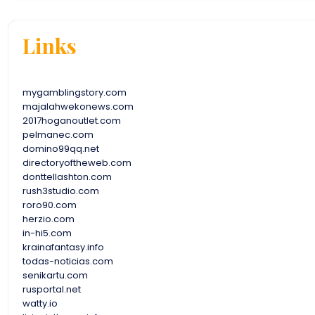
Links
mygamblingstory.com
majalahwekonews.com
2017hoganoutlet.com
pelmanec.com
domino99qq.net
directoryoftheweb.com
donttellashton.com
rush3studio.com
roro90.com
herzio.com
in-hi5.com
krainafantasy.info
todas-noticias.com
senikartu.com
rusportal.net
watty.io