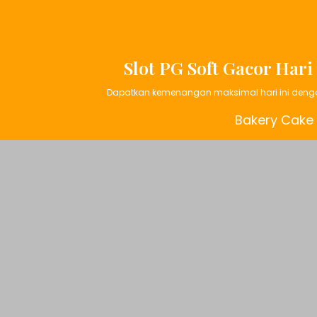
Slot PG Soft Gacor Har
Dapatkan kemenangan maksimal hari ini dengan s
Bakery Cake