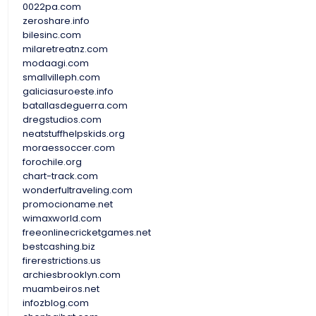
0022pa.com
zeroshare.info
bilesinc.com
milaretreatnz.com
modaagi.com
smallvilleph.com
galiciasuroeste.info
batallasdeguerra.com
dregstudios.com
neatstuffhelpskids.org
moraessoccer.com
forochile.org
chart-track.com
wonderfultraveling.com
promocioname.net
wimaxworld.com
freeonlinecricketgames.net
bestcashing.biz
firerestrictions.us
archiesbrooklyn.com
muambeiros.net
infozblog.com