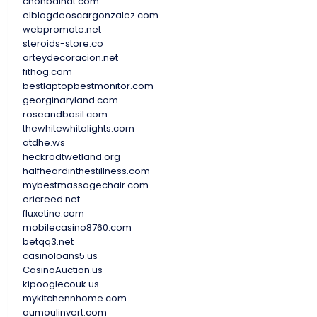
chonbaihat.com
elblogdeoscargonzalez.com
webpromote.net
steroids-store.co
arteydecoracion.net
fithog.com
bestlaptopbestmonitor.com
georginaryland.com
roseandbasil.com
thewhitewhitelights.com
atdhe.ws
heckrodtwetland.org
halfheardinthestillness.com
mybestmassagechair.com
ericreed.net
fluxetine.com
mobilecasino8760.com
betqq3.net
casinoloans5.us
CasinoAuction.us
kipooglecouk.us
mykitchennhome.com
aumoulinvert.com