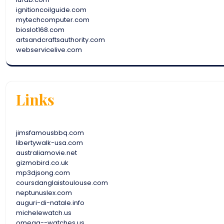
ignitioncoilguide.com
mytechcomputer.com
bioslot168.com
artsandcraftsauthority.com
webservicelive.com
Links
jimsfamousbbq.com
libertywalk-usa.com
australiamovie.net
gizmobird.co.uk
mp3djsong.com
coursdanglaistoulouse.com
neptunuslex.com
auguri-di-natale.info
michelewatch.us
omega--watches.us