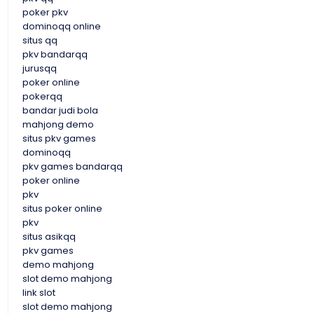
poker pkv
dominoqq online
situs qq
pkv bandarqq
jurusqq
poker online
pokerqq
bandar judi bola
mahjong demo
situs pkv games
dominoqq
pkv games bandarqq
poker online
pkv
situs poker online
pkv
situs asikqq
pkv games
demo mahjong
slot demo mahjong
link slot
slot demo mahjong