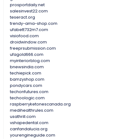
prosportdaily.net
salesinvest22.com
teseract.org
trendy-ama-shop.com
ufabett732m7.com
visiofood.com
droidwindow.com
freeprsubmission.com
ufagold666.com
myinteriorblog.com
bnewsindia.com
techiepick.com
bamzyshop.com
pondycars.com
techonfutures.com
techoologic.com
raspberryketonescanada.org
medihealthrules.com
usathrill.com
vshapedental.com
canfandalucia.org
yourengineguide.com