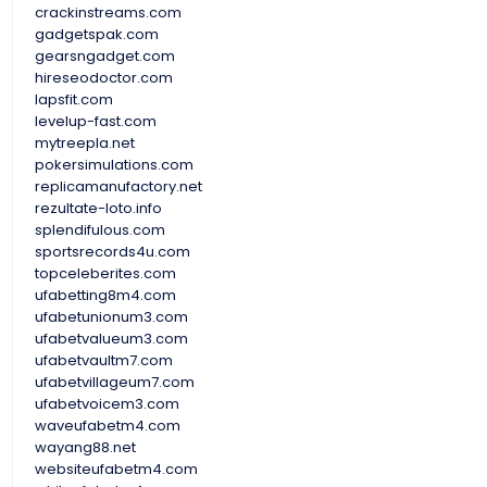
crackinstreams.com
gadgetspak.com
gearsngadget.com
hireseodoctor.com
lapsfit.com
levelup-fast.com
mytreepla.net
pokersimulations.com
replicamanufactory.net
rezultate-loto.info
splendifulous.com
sportsrecords4u.com
topceleberites.com
ufabetting8m4.com
ufabetunionum3.com
ufabetvalueum3.com
ufabetvaultm7.com
ufabetvillageum7.com
ufabetvoicem3.com
waveufabetm4.com
wayang88.net
websiteufabetm4.com