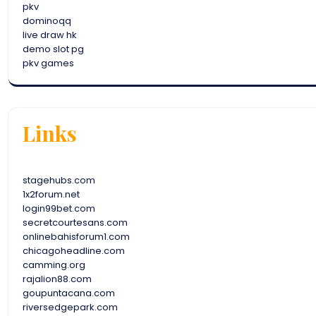
pkv
dominoqq
live draw hk
demo slot pg
pkv games
Links
stagehubs.com
1x2forum.net
login99bet.com
secretcourtesans.com
onlinebahisforum1.com
chicagoheadline.com
camming.org
rajalion88.com
goupuntacana.com
riversedgepark.com