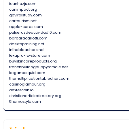
icanhazjs.com
canimpact.org
goviralstudy.com
cartourism.net
apple-cores.com
pulserasdeactividad10.com
barbaracarlotti.com
desktopmining.net
inthebleachers.net
lexapro-rx-store.com
buyskincareproducts.org
frenchbulldogpuppyforsale.net
kogamasquid.com
themultiplicationtablechart.com
casinoglamour.org
dextercoin.io
christianarticledirectory.org
5homestyle.com