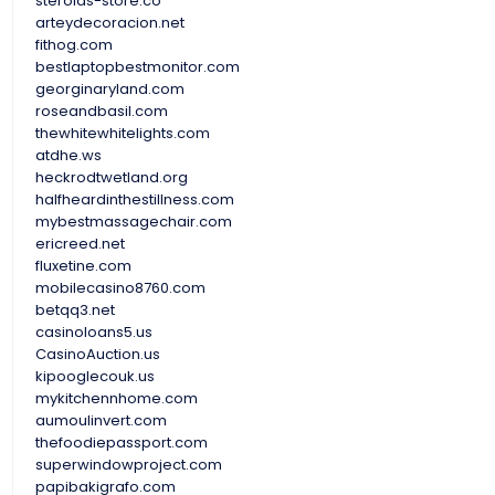
steroids-store.co
arteydecoracion.net
fithog.com
bestlaptopbestmonitor.com
georginaryland.com
roseandbasil.com
thewhitewhitelights.com
atdhe.ws
heckrodtwetland.org
halfheardinthestillness.com
mybestmassagechair.com
ericreed.net
fluxetine.com
mobilecasino8760.com
betqq3.net
casinoloans5.us
CasinoAuction.us
kipooglecouk.us
mykitchennhome.com
aumoulinvert.com
thefoodiepassport.com
superwindowproject.com
papibakigrafo.com