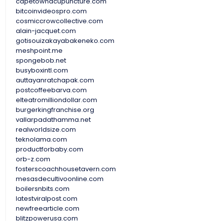
capetownacupuncture.com
bitcoinvideospro.com
cosmiccrowcollective.com
alain-jacquet.com
gotisouizakayabakeneko.com
meshpoint.me
spongebob.net
busyboxintl.com
auttayanratchapak.com
postcoffeebarva.com
elteatromilliondollar.com
burgerkingfranchise.org
vallarpadathamma.net
realworldsize.com
teknolama.com
productforbaby.com
orb-z.com
fosterscoachhousetavern.com
mesasdecultivoonline.com
boilersnbits.com
latestviralpost.com
newfreearticle.com
blitzpowerusa.com