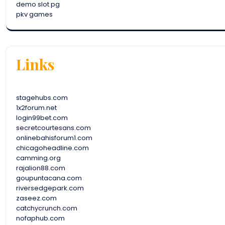
demo slot pg
pkv games
Links
stagehubs.com
1x2forum.net
login99bet.com
secretcourtesans.com
onlinebahisforum1.com
chicagoheadline.com
camming.org
rajalion88.com
goupuntacana.com
riversedgepark.com
zaseez.com
catchycrunch.com
nofaphub.com