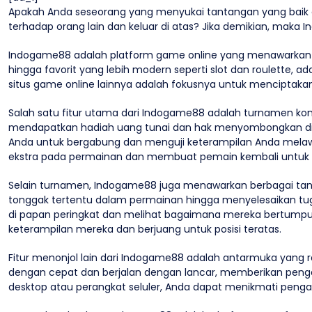
Apakah Anda seseorang yang menyukai tantangan yang baik
terhadap orang lain dan keluar di atas? Jika demikian, maka
Indogame88 adalah platform game online yang menawarkan ber
hingga favorit yang lebih modern seperti slot dan roulette,
situs game online lainnya adalah fokusnya untuk mencipta
Salah satu fitur utama dari Indogame88 adalah turnamen ko
mendapatkan hadiah uang tunai dan hak menyombongkan diri
Anda untuk bergabung dan menguji keterampilan Anda mela
ekstra pada permainan dan membuat pemain kembali untuk 
Selain turnamen, Indogame88 juga menawarkan berbagai tanta
tonggak tertentu dalam permainan hingga menyelesaikan tu
di papan peringkat dan melihat bagaimana mereka bertumpu
keterampilan mereka dan berjuang untuk posisi teratas.
Fitur menonjol lain dari Indogame88 adalah antarmuka yang
dengan cepat dan berjalan dengan lancar, memberikan pen
desktop atau perangkat seluler, Anda dapat menikmati peng