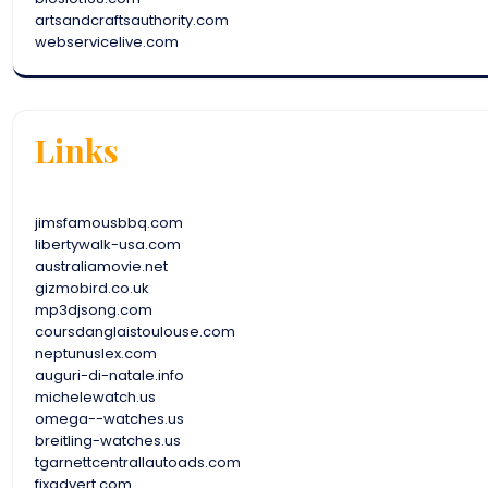
artsandcraftsauthority.com
webservicelive.com
Links
jimsfamousbbq.com
libertywalk-usa.com
australiamovie.net
gizmobird.co.uk
mp3djsong.com
coursdanglaistoulouse.com
neptunuslex.com
auguri-di-natale.info
michelewatch.us
omega--watches.us
breitling-watches.us
tgarnettcentrallautoads.com
fixadvert.com