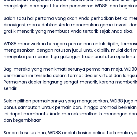
menjelajahi berbagai fitur dan penawaran WD88, dan bagaima
Salah satu hal pertama yang akan Anda perhatikan ketika 
dinavigasi, memudahkan Anda menemukan game favorit dan m
grafik menarik yang membuat Anda tertarik sejak Anda tiba.
WD88 menawarkan beragam permainan untuk dipilih, termasuk s
mengesankan, dengan ratusan judul untuk dipilih, mulai dari 
menyukai permainan tiga gulungan tradisional atau opsi lim
Bagi mereka yang menikmati serunya permainan meja, WD88 m
permainan ini tersedia dalam format dealer virtual dan lan
Permainan dealer langsung sangat menarik, karena memberi
sendiri.
Selain pilihan permainannya yang mengesankan, WD88 juga 
bonus sambutan untuk pemain baru hingga promosi berkelanj
ini dapat membantu Anda memaksimalkan kemenangan dan 
dan kegembiraan.
Secara keseluruhan, WD88 adalah kasino online terkemuka 