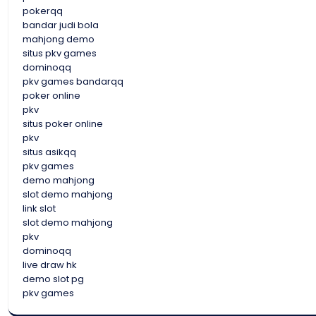
pokerqq
bandar judi bola
mahjong demo
situs pkv games
dominoqq
pkv games bandarqq
poker online
pkv
situs poker online
pkv
situs asikqq
pkv games
demo mahjong
slot demo mahjong
link slot
slot demo mahjong
pkv
dominoqq
live draw hk
demo slot pg
pkv games