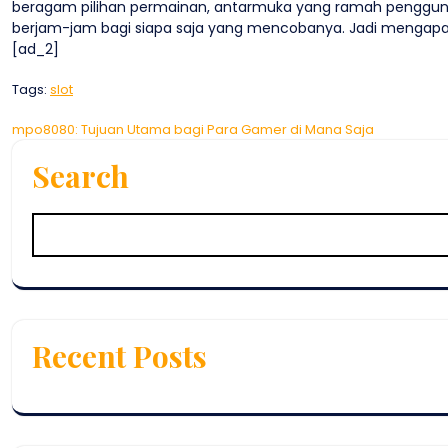
beragam pilihan permainan, antarmuka yang ramah penggun
berjam-jam bagi siapa saja yang mencobanya. Jadi mengapa m
[ad_2]
Tags:
slot
Post
mpo8080: Tujuan Utama bagi Para Gamer di Mana Saja
navigation
Search
Recent Posts