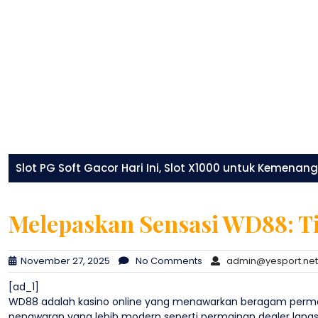
Skip
to
content
Slot PG Soft Gacor Hari Ini, Slot X1000 untuk Kemena
Melepaskan Sensasi WD88: T
November 27, 2025
No Comments
admin@yesport.net
[ad_1]
WD88 adalah kasino online yang menawarkan beragam permainan
penawaran yang lebih modern seperti permainan dealer langs