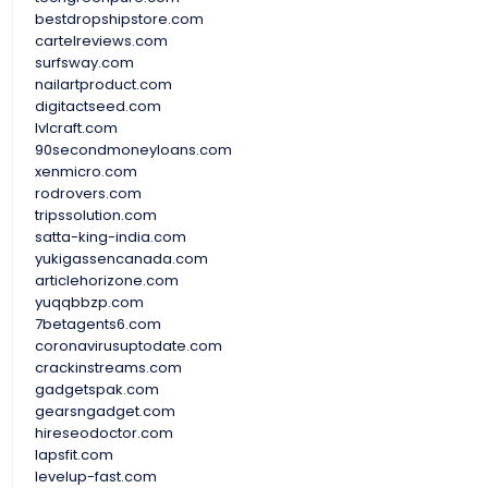
bestdropshipstore.com
cartelreviews.com
surfsway.com
nailartproduct.com
digitactseed.com
lvlcraft.com
90secondmoneyloans.com
xenmicro.com
rodrovers.com
tripssolution.com
satta-king-india.com
yukigassencanada.com
articlehorizone.com
yuqqbbzp.com
7betagents6.com
coronavirusuptodate.com
crackinstreams.com
gadgetspak.com
gearsngadget.com
hireseodoctor.com
lapsfit.com
levelup-fast.com