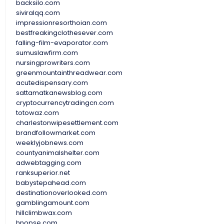
backsilo.com
siviralqq.com
impressionresorthoian.com
bestfreakingclothesever.com
falling-film-evaporator.com
sumuslawfirm.com
nursingprowriters.com
greenmountainthreadwear.com
acutedispensary.com
sattamatkanewsblog.com
cryptocurrencytradingcn.com
totowaz.com
charlestonwipesettlement.com
brandfollowmarket.com
weeklyjobnews.com
countyanimalshelter.com
adwebtagging.com
ranksuperior.net
babystepahead.com
destinationoverlooked.com
gamblingamount.com
hillclimbwax.com
hnopse.com