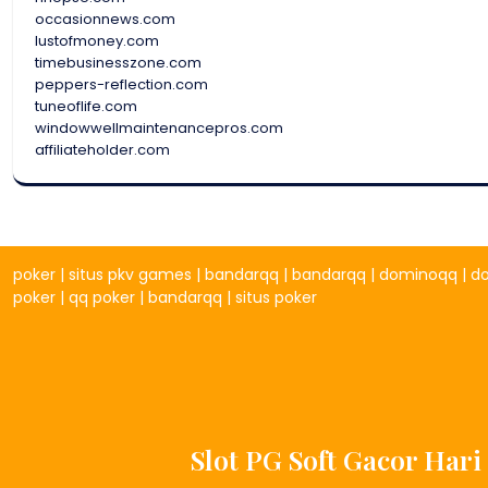
occasionnews.com
lustofmoney.com
timebusinesszone.com
peppers-reflection.com
tuneoflife.com
windowwellmaintenancepros.com
affiliateholder.com
poker
|
situs pkv games
|
bandarqq
|
bandarqq
|
dominoqq
|
d
poker
|
qq poker
|
bandarqq
|
situs poker
Slot PG Soft Gacor Har