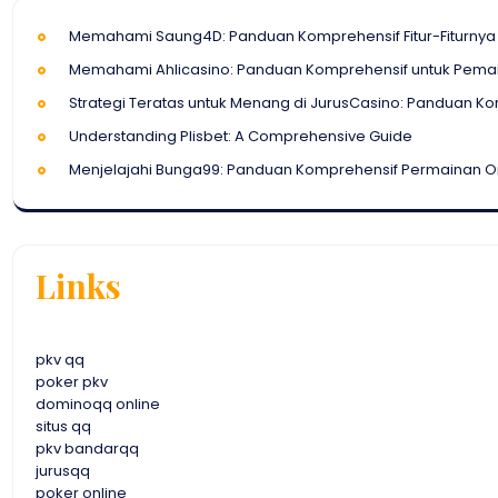
Memahami Saung4D: Panduan Komprehensif Fitur-Fiturnya
Memahami Ahlicasino: Panduan Komprehensif untuk Pemai
Strategi Teratas untuk Menang di JurusCasino: Panduan K
Understanding Plisbet: A Comprehensive Guide
Menjelajahi Bunga99: Panduan Komprehensif Permainan O
Links
pkv qq
poker pkv
dominoqq online
situs qq
pkv bandarqq
jurusqq
poker online