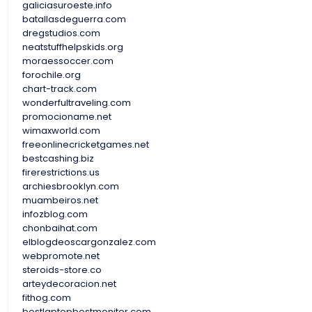
galiciasuroeste.info
batallasdeguerra.com
dregstudios.com
neatstuffhelpskids.org
moraessoccer.com
forochile.org
chart-track.com
wonderfultraveling.com
promocioname.net
wimaxworld.com
freeonlinecricketgames.net
bestcashing.biz
firerestrictions.us
archiesbrooklyn.com
muambeiros.net
infozblog.com
chonbaihat.com
elblogdeoscargonzalez.com
webpromote.net
steroids-store.co
arteydecoracion.net
fithog.com
bestlaptopbestmonitor.com