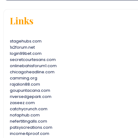
Links
stagehubs.com
1x2forum.net
login99bet.com
secretcourtesans.com
onlinebahisforum1.com
chicagoheadline.com
camming.org
rajalion88.com
goupuntacana.com
riversedgepark.com
zaseez.com
catchycrunch.com
nofaphub.com
nefertitingalls.com
patsyscreations.com
income4proof.com