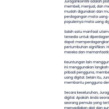
Juragankoin99 adalah pl
membeli, menjual, dan me
mudah digunakan dan mu
perdagangan mata uang d
populernya mata uang dig
Salah satu manfaat utam
tersedia untuk diperdagan
dapat memperdagangkan m
pertumbuhan signifikan. H
mereka dan memanfaatkan
Keuntungan lain menggun
ini menggunakan langkah-
pribadi pengguna, memb
uang digital. Selain itu, 
membantu pengguna denga
Secara keseluruhan, Jur
digital. Apakah Anda seo
seorang pemula yang tert
menyediakan alat dan su