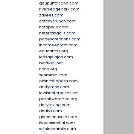
goupuntacana.com
riversedgepark.com
zaseez.com
catchycrunch.com
nofaphub.com
nefertitingalls.com
patsyscreations.com
income4proof.com
educaritas.org
lensajelajah.com
betflik09.net
ncaq.org
xenmicro.com
onlineshopera.com
dartyfresh.com
lewisenterprises.net
pcsoftwarefree.org
dailylinking.com
dnafyx.com
giocolenuvole.com
iyouessential.com
withloveamity.com