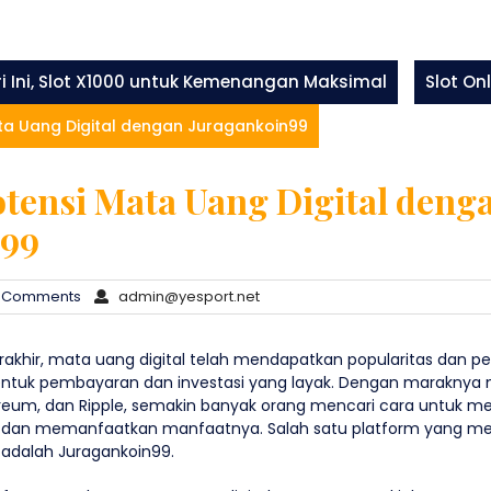
ri Ini, Slot X1000 untuk Kemenangan Maksimal
Slot On
a Uang Digital dengan Juragankoin99
ensi Mata Uang Digital deng
n99
Comments
admin@yesport.net
akhir, mata uang digital telah mendapatkan popularitas dan 
bentuk pembayaran dan investasi yang layak. Dengan maraknya
thereum, dan Ripple, semakin banyak orang mencari cara untuk 
al dan memanfaatkan manfaatnya. Salah satu platform yang 
u adalah Juragankoin99.