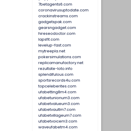
7betagents6.com
coronavirusuptodate.com
crackinstreams.com
gadgetspak.com
gearsngadget.com
hireseodoctor.com
lapsfit.com
levelup-fast.com
mytreepla.net
pokersimulations.com
replicamanufactory.net
rezultate-loto.info
splendifulous.com
sportsrecords4u.com
topceleberites.com
ufabetting8m4.com
ufabetunionum3.com
ufabetvalueum3.com
ufabetvaultm7.com
ufabetvillageum7.com
ufabetvoicem3.com
waveufabetm4.com