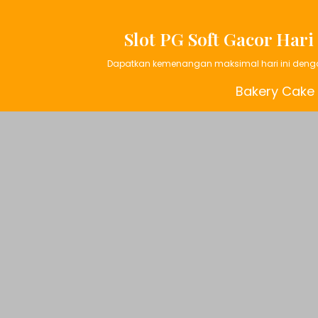
Slot PG Soft Gacor Har
Dapatkan kemenangan maksimal hari ini dengan s
Bakery Cake