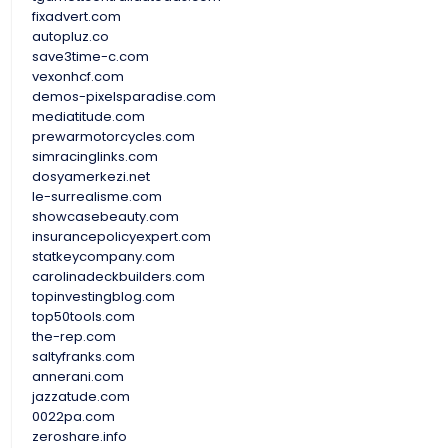
fixadvert.com
autopluz.co
save3time-c.com
vexonhcf.com
demos-pixelsparadise.com
mediatitude.com
prewarmotorcycles.com
simracinglinks.com
dosyamerkezi.net
le-surrealisme.com
showcasebeauty.com
insurancepolicyexpert.com
statkeycompany.com
carolinadeckbuilders.com
topinvestingblog.com
top50tools.com
the-rep.com
saltyfranks.com
annerani.com
jazzatude.com
0022pa.com
zeroshare.info