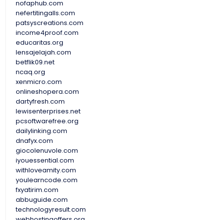
nofaphub.com
nefertitingalls.com
patsyscreations.com
income4proof.com
educaritas.org
lensajelajah.com
betflik09.net
ncaq.org
xenmicro.com
onlineshopera.com
dartyfresh.com
lewisenterprises.net
pcsoftwarefree.org
dailylinking.com
dnafyx.com
giocolenuvole.com
iyouessential.com
withloveamity.com
youlearncode.com
fxyatirim.com
abbuguide.com
technologyresult.com
webhostingoffers.org