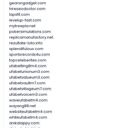
gearsngadget.com
hireseodoctor.com
lapsfit.com
levelup-fast.com
mytreepla.net
pokersimulations.com
replicamanufactory.net
rezultate-loto.info
splendifulous.com
sportsrecords4u.com
topceleberites.com
ufabetting8m4.com
ufabetunionum3.com
ufabetvalueum3.com
ufabetvaultm7.com
ufabetvillageum7.com
ufabetvoicem3.com
waveufabetm4.com
wayang88.net
websiteufabetm4.com
whiteufabetm4.com
anikalappy.com