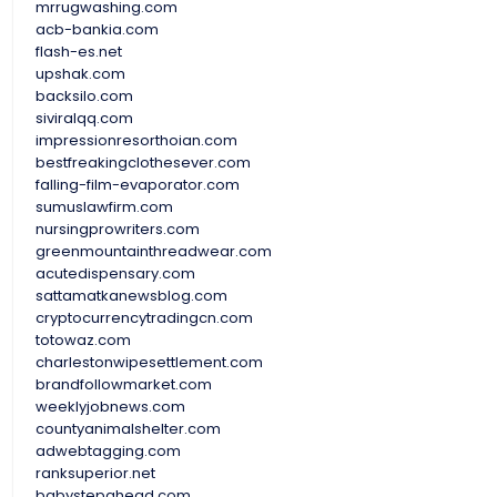
mrrugwashing.com
acb-bankia.com
flash-es.net
upshak.com
backsilo.com
siviralqq.com
impressionresorthoian.com
bestfreakingclothesever.com
falling-film-evaporator.com
sumuslawfirm.com
nursingprowriters.com
greenmountainthreadwear.com
acutedispensary.com
sattamatkanewsblog.com
cryptocurrencytradingcn.com
totowaz.com
charlestonwipesettlement.com
brandfollowmarket.com
weeklyjobnews.com
countyanimalshelter.com
adwebtagging.com
ranksuperior.net
babystepahead.com