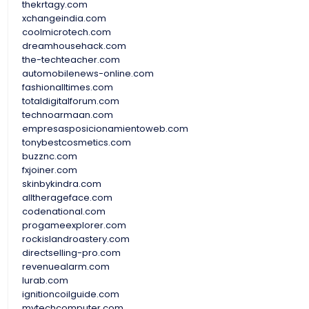
thekrtagy.com
xchangeindia.com
coolmicrotech.com
dreamhousehack.com
the-techteacher.com
automobilenews-online.com
fashionalltimes.com
totaldigitalforum.com
technoarmaan.com
empresasposicionamientoweb.com
tonybestcosmetics.com
buzznc.com
fxjoiner.com
skinbykindra.com
alltherageface.com
codenational.com
progameexplorer.com
rockislandroastery.com
directselling-pro.com
revenuealarm.com
lurab.com
ignitioncoilguide.com
mytechcomputer.com