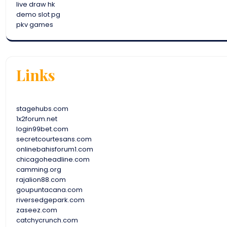
live draw hk
demo slot pg
pkv games
Links
stagehubs.com
1x2forum.net
login99bet.com
secretcourtesans.com
onlinebahisforum1.com
chicagoheadline.com
camming.org
rajalion88.com
goupuntacana.com
riversedgepark.com
zaseez.com
catchycrunch.com