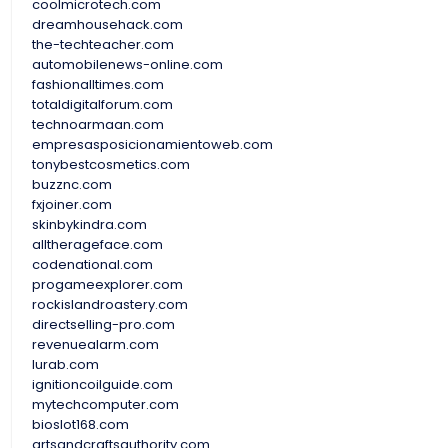
coolmicrotech.com
dreamhousehack.com
the-techteacher.com
automobilenews-online.com
fashionalltimes.com
totaldigitalforum.com
technoarmaan.com
empresasposicionamientoweb.com
tonybestcosmetics.com
buzznc.com
fxjoiner.com
skinbykindra.com
alltherageface.com
codenational.com
progameexplorer.com
rockislandroastery.com
directselling-pro.com
revenuealarm.com
lurab.com
ignitioncoilguide.com
mytechcomputer.com
bioslot168.com
artsandcraftsauthority.com