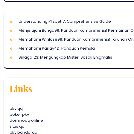
Understanding Plisbet: A Comprehensive Guide
Menjelajahi Bunga99: Panduan Komprehensif Permainan O
Memahami Winlose99: Panduan Komprehensif Taruhan Onl
Memahami Parlay4D: Panduan Pemula
Sinaga123: Mengungkap Misteri Sosok Enigmatis
Links
pkv qq
poker pkv
dominoqq online
situs qq
pkv bandarqq