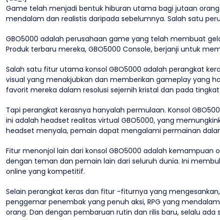
Game telah menjadi bentuk hiburan utama bagi jutaan orang
mendalam dan realistis daripada sebelumnya. Salah satu peru
GBO5000 adalah perusahaan game yang telah membuat gelomba
Produk terbaru mereka, GBO5000 Console, berjanji untuk me
Salah satu fitur utama konsol GBO5000 adalah perangkat kera
visual yang menakjubkan dan memberikan gameplay yang hal
favorit mereka dalam resolusi sejernih kristal dan pada tin
Tapi perangkat kerasnya hanyalah permulaan. Konsol GBO5000
ini adalah headset realitas virtual GBO5000, yang memungk
headset menyala, pemain dapat mengalami permainan dalam
Fitur menonjol lain dari konsol GBO5000 adalah kemampuan o
dengan teman dan pemain lain dari seluruh dunia. Ini memb
online yang kompetitif.
Selain perangkat keras dan fitur -fiturnya yang mengesanka
penggemar penembak yang penuh aksi, RPG yang mendalam, 
orang. Dan dengan pembaruan rutin dan rilis baru, selalu ada