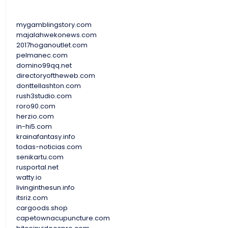
mygamblingstory.com
majalahwekonews.com
2017hoganoutlet.com
pelmanec.com
domino99qq.net
directoryoftheweb.com
donttellashton.com
rush3studio.com
roro90.com
herzio.com
in-hi5.com
krainafantasy.info
todas-noticias.com
senikartu.com
rusportal.net
watty.io
livinginthesun.info
itsriz.com
cargoods.shop
capetownacupuncture.com