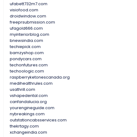
ufabett732m7.com
visiofood.com
droidwindow.com
freeprsubmission.com
ufagold666.com
myinteriorblog.com
bnewsindia.com
techiepick.com
bamzyshop.com
pondycars.com
techonfutures.com
techoologic.com
raspberryketonescanada.org
medihealthrules.com
usathrill.com
vshapedental.com
canfandalucia.org
yourengineguide.com
nybreakings.com
outstationcabsservices.com
thekrtagy.com
xchangeindia.com