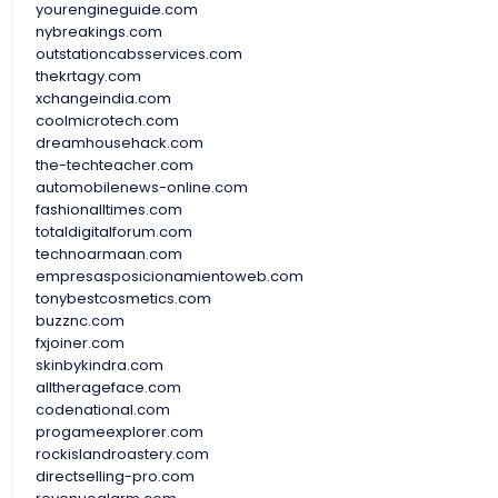
yourengineguide.com
nybreakings.com
outstationcabsservices.com
thekrtagy.com
xchangeindia.com
coolmicrotech.com
dreamhousehack.com
the-techteacher.com
automobilenews-online.com
fashionalltimes.com
totaldigitalforum.com
technoarmaan.com
empresasposicionamientoweb.com
tonybestcosmetics.com
buzznc.com
fxjoiner.com
skinbykindra.com
alltherageface.com
codenational.com
progameexplorer.com
rockislandroastery.com
directselling-pro.com