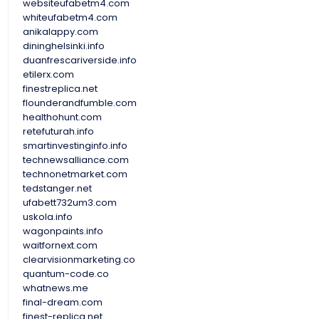
websiteufabetm4.com
whiteufabetm4.com
anikalappy.com
dininghelsinki.info
duanfrescariverside.info
etilerx.com
finestreplica.net
flounderandfumble.com
healthohunt.com
retefuturah.info
smartinvestinginfo.info
technewsalliance.com
technonetmarket.com
tedstanger.net
ufabett732um3.com
uskola.info
wagonpaints.info
waitfornext.com
clearvisionmarketing.co
quantum-code.co
whatnews.me
final-dream.com
finest-replica.net