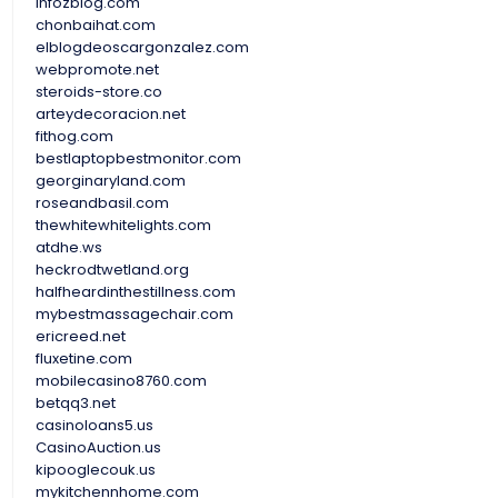
infozblog.com
chonbaihat.com
elblogdeoscargonzalez.com
webpromote.net
steroids-store.co
arteydecoracion.net
fithog.com
bestlaptopbestmonitor.com
georginaryland.com
roseandbasil.com
thewhitewhitelights.com
atdhe.ws
heckrodtwetland.org
halfheardinthestillness.com
mybestmassagechair.com
ericreed.net
fluxetine.com
mobilecasino8760.com
betqq3.net
casinoloans5.us
CasinoAuction.us
kipooglecouk.us
mykitchennhome.com