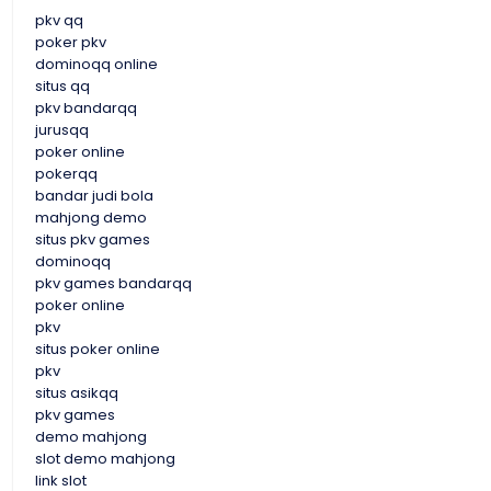
pkv qq
poker pkv
dominoqq online
situs qq
pkv bandarqq
jurusqq
poker online
pokerqq
bandar judi bola
mahjong demo
situs pkv games
dominoqq
pkv games bandarqq
poker online
pkv
situs poker online
pkv
situs asikqq
pkv games
demo mahjong
slot demo mahjong
link slot