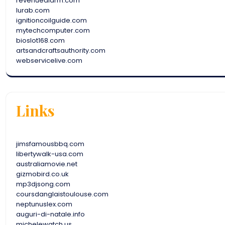
revenuealarm.com
lurab.com
ignitioncoilguide.com
mytechcomputer.com
bioslot168.com
artsandcraftsauthority.com
webservicelive.com
Links
jimsfamousbbq.com
libertywalk-usa.com
australiamovie.net
gizmobird.co.uk
mp3djsong.com
coursdanglaistoulouse.com
neptunuslex.com
auguri-di-natale.info
michelewatch.us