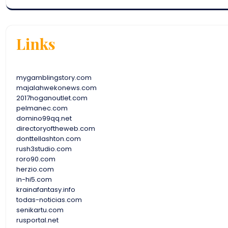
Links
mygamblingstory.com
majalahwekonews.com
2017hoganoutlet.com
pelmanec.com
domino99qq.net
directoryoftheweb.com
donttellashton.com
rush3studio.com
roro90.com
herzio.com
in-hi5.com
krainafantasy.info
todas-noticias.com
senikartu.com
rusportal.net