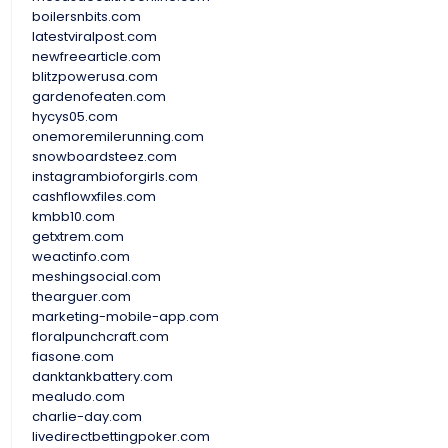
boilersnbits.com
latestviralpost.com
newfreearticle.com
blitzpowerusa.com
gardenofeaten.com
hycys05.com
onemoremilerunning.com
snowboardsteez.com
instagrambioforgirls.com
cashflowxfiles.com
kmbb10.com
getxtrem.com
weactinfo.com
meshingsocial.com
thearguer.com
marketing-mobile-app.com
floralpunchcraft.com
fiasone.com
danktankbattery.com
mealudo.com
charlie-day.com
livedirectbettingpoker.com