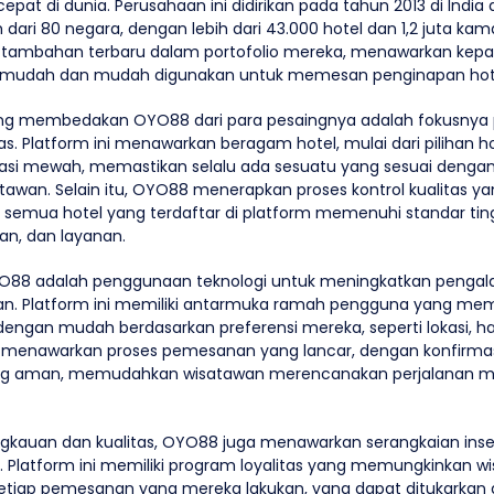
at di dunia. Perusahaan ini didirikan pada tahun 2013 di India d
 dari 80 negara, dengan lebih dari 43.000 hotel dan 1,2 juta kam
tambahan terbaru dalam portofolio mereka, menawarkan kep
g mudah dan mudah digunakan untuk memesan penginapan hot
yang membedakan OYO88 dari para pesaingnya adalah fokusnya
as. Platform ini menawarkan beragam hotel, mulai dari pilihan 
si mewah, memastikan selalu ada sesuatu yang sesuai denga
atawan. Selain itu, OYO88 menerapkan proses kontrol kualitas ya
semua hotel yang terdaftar di platform memenuhi standar tin
an, dan layanan.
 OYO88 adalah penggunaan teknologi untuk meningkatkan penga
n. Platform ini memiliki antarmuka ramah pengguna yang me
engan mudah berdasarkan preferensi mereka, seperti lokasi, ha
O88 menawarkan proses pemesanan yang lancar, dengan konfirmas
ng aman, memudahkan wisatawan merencanakan perjalanan m
angkauan dan kualitas, OYO88 juga menawarkan serangkaian inse
 Platform ini memiliki program loyalitas yang memungkinkan w
etiap pemesanan yang mereka lakukan, yang dapat ditukarkan