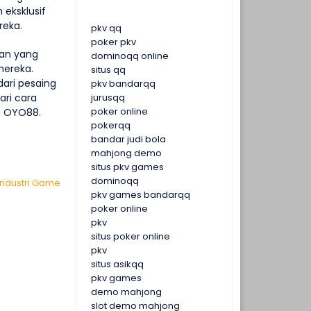
eksklusif
eka.
pkv qq
poker pkv
wan yang
dominoqq online
mereka.
situs qq
ari pesaing
pkv bandarqq
ri cara
jurusqq
poker online
a OYO88.
pokerqq
bandar judi bola
mahjong demo
situs pkv games
dominoqq
ndustri Game
pkv games bandarqq
poker online
pkv
situs poker online
pkv
situs asikqq
pkv games
demo mahjong
slot demo mahjong