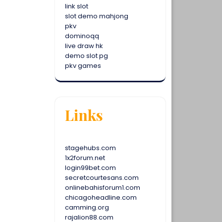
link slot
slot demo mahjong
pkv
dominoqq
live draw hk
demo slot pg
pkv games
Links
stagehubs.com
1x2forum.net
login99bet.com
secretcourtesans.com
onlinebahisforum1.com
chicagoheadline.com
camming.org
rajalion88.com