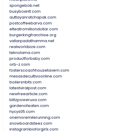
spongebob.net
busyboxintl.com
auttayanratchapak.com
postcoffeebarva.com
elteatromilliondollar.com
burgerkingfranchise.org
vallarpadathamma.net
realworldsize.com
teknolama.com
productforbaby.com
orb-z.com
fosterscoachhousetavern.com
mesasdecultivoonline.com
boilersnbits.com
latestviralpost.com
newfreearticle.com
blitzpowerusa.com
gardenofeaten.com
hycys05.com
onemoremilerunning.com
snowboardsteez.com
instagrambioforgirls.com