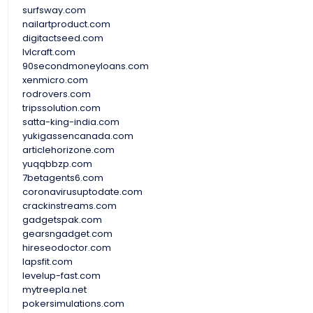
surfsway.com
nailartproduct.com
digitactseed.com
lvlcraft.com
90secondmoneyloans.com
xenmicro.com
rodrovers.com
tripssolution.com
satta-king-india.com
yukigassencanada.com
articlehorizone.com
yuqqbbzp.com
7betagents6.com
coronavirusuptodate.com
crackinstreams.com
gadgetspak.com
gearsngadget.com
hireseodoctor.com
lapsfit.com
levelup-fast.com
mytreepla.net
pokersimulations.com