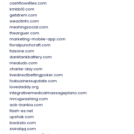
cashflowxfiles.com
kmbb10.com
getxtrem.com
weactinfo.com
meshingsocial.com
thearguer.com
marketing-mobile-app.com
floralpunchcraft.com
fiasone.com
danktankbattery.com
mealudo.com
charlie-day.com
livedirectbettingpoker.com
foxbusinessupdate.com
lovedaddy.org
integrativemedicalmassageplano.com
mrrugwashing.com
acb-bankia.com
flash-es.net
upshak.com
backsilo.com
siviralqq.com