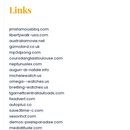
Links
jimsfamousbbq.com
libertywalk-usa.com
australiamovie.net
gizmobird.co.uk
mp3djsong.com
coursdanglaistoulouse.com
neptunuslex.com
auguri-di-natale.info
michelewatch.us
omega--watches.us
breitling-watches.us
tgarnettcentrallautoads.com
fixadvert.com
autopluz.co
save3time-c.com
vexonhcf.com
demos-pixelsparadise.com
mediatitude.com