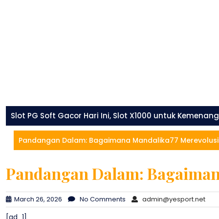
Skip
to
content
Slot PG Soft Gacor Hari Ini, Slot X1000 untuk Kemena
Pandangan Dalam: Bagaimana Mandalika77 Merevolusi 
Pandangan Dalam: Bagaimana
March 26, 2026
No Comments
admin@yesport.net
[ad_1]