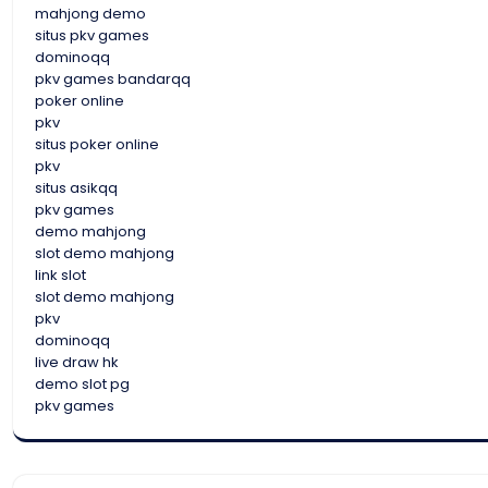
mahjong demo
situs pkv games
dominoqq
pkv games bandarqq
poker online
pkv
situs poker online
pkv
situs asikqq
pkv games
demo mahjong
slot demo mahjong
link slot
slot demo mahjong
pkv
dominoqq
live draw hk
demo slot pg
pkv games