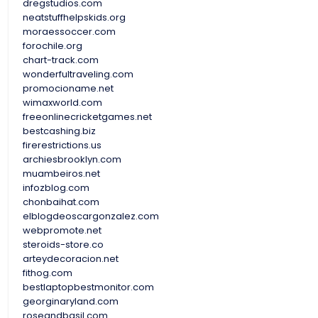
dregstudios.com
neatstuffhelpskids.org
moraessoccer.com
forochile.org
chart-track.com
wonderfultraveling.com
promocioname.net
wimaxworld.com
freeonlinecricketgames.net
bestcashing.biz
firerestrictions.us
archiesbrooklyn.com
muambeiros.net
infozblog.com
chonbaihat.com
elblogdeoscargonzalez.com
webpromote.net
steroids-store.co
arteydecoracion.net
fithog.com
bestlaptopbestmonitor.com
georginaryland.com
roseandbasil.com