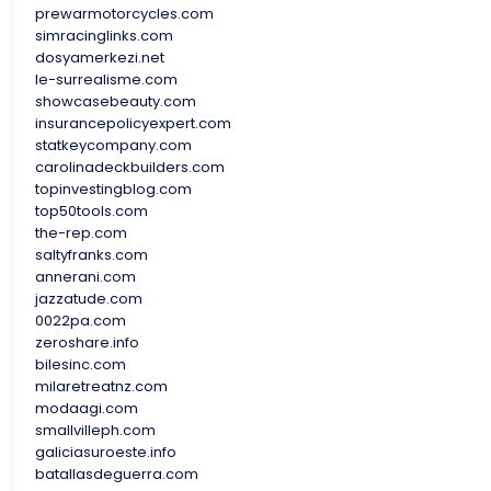
prewarmotorcycles.com
simracinglinks.com
dosyamerkezi.net
le-surrealisme.com
showcasebeauty.com
insurancepolicyexpert.com
statkeycompany.com
carolinadeckbuilders.com
topinvestingblog.com
top50tools.com
the-rep.com
saltyfranks.com
annerani.com
jazzatude.com
0022pa.com
zeroshare.info
bilesinc.com
milaretreatnz.com
modaagi.com
smallvilleph.com
galiciasuroeste.info
batallasdeguerra.com