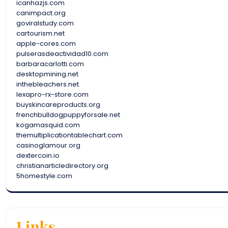
icanhazjs.com
canimpact.org
goviralstudy.com
cartourism.net
apple-cores.com
pulserasdeactividad10.com
barbaracarlotti.com
desktopmining.net
inthebleachers.net
lexapro-rx-store.com
buyskincareproducts.org
frenchbulldogpuppyforsale.net
kogamasquid.com
themultiplicationtablechart.com
casinoglamour.org
dextercoin.io
christianarticledirectory.org
5homestyle.com
Links