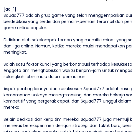
[ad_1]
Squad777 adalah grup game yang telah menggemparkan dunia
berdedikasi yang terdiri dari pemain-pemain terampil dan pe
game online populer.
Didirikan oleh sekelompok teman yang memiliki minat yang s
dan liga online. Namun, ketika mereka mulai mendapatkan p
meningkat.
Salah satu faktor kunci yang berkontribusi terhadap kesuk
Anggota tim menghabiskan waktu berjam-jam untuk mengasah 
selangkah lebih maju dalam permainan.
Aspek penting lainnya dari kesuksesan Squad777 adalah rasa
kemampuan uniknya masing-masing, dan mereka bekerja sam
kompetitif yang bergerak cepat, dan Squad777 unggul dalam b
mereka.
Selain dedikasi dan kerja tim mereka, Squad777 juga memu
menerus bereksperimen dengan strategi dan taktik baru, ber
ini memungkinkan mereka untuk tetap menjadi yang terdepan d