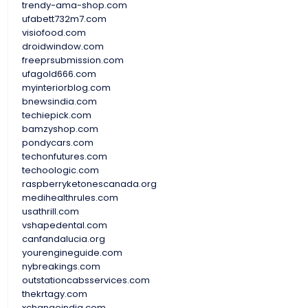
trendy-ama-shop.com
ufabett732m7.com
visiofood.com
droidwindow.com
freeprsubmission.com
ufagold666.com
myinteriorblog.com
bnewsindia.com
techiepick.com
bamzyshop.com
pondycars.com
techonfutures.com
techoologic.com
raspberryketonescanada.org
medihealthrules.com
usathrill.com
vshapedental.com
canfandalucia.org
yourengineguide.com
nybreakings.com
outstationcabsservices.com
thekrtagy.com
xchangeindia.com