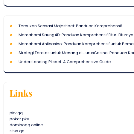
Temukan Sensasi Majestibet: Panduan Komprehensif
Memahami Saung4D: Panduan Komprehensif Fitur-Fiturnya
Memahami Ahlicasino: Panduan Komprehensif untuk Pemai
Strategi Teratas untuk Menang di JurusCasino: Panduan K
Understanding Plisbet: A Comprehensive Guide
Links
pkv qq
poker pkv
dominoqq online
situs qq