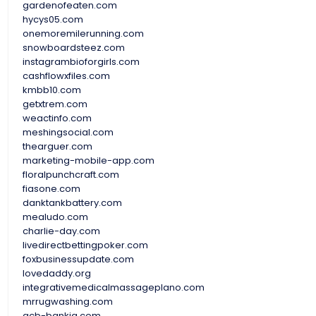
gardenofeaten.com
hycys05.com
onemoremilerunning.com
snowboardsteez.com
instagrambioforgirls.com
cashflowxfiles.com
kmbb10.com
getxtrem.com
weactinfo.com
meshingsocial.com
thearguer.com
marketing-mobile-app.com
floralpunchcraft.com
fiasone.com
danktankbattery.com
mealudo.com
charlie-day.com
livedirectbettingpoker.com
foxbusinessupdate.com
lovedaddy.org
integrativemedicalmassageplano.com
mrrugwashing.com
acb-bankia.com