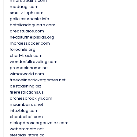
milaretreatnz.com
modaagi.com
smallvilleph.com
galiciasuroeste.info
batallasdeguerra.com
dregstudios.com
neatstuffhelpskids.org
moraessoccer.com
forochile.org
chart-track.com
wonderfultraveling.com
promocioname.net
wimaxworld.com
freeonlinecricketgames.net
bestcashing.biz
firerestrictions.us
archiesbrooklyn.com
muambeiros.net
infozblog.com
chonbaihat.com
elblogdeoscargonzalez.com
webpromote.net
steroids-store.co