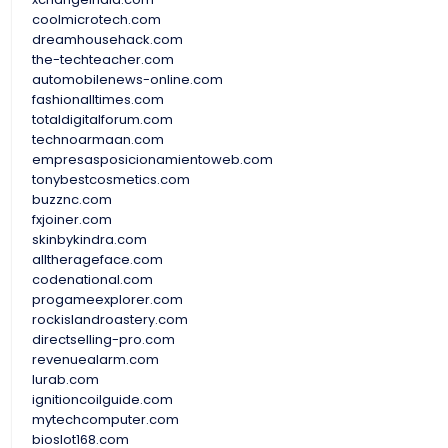
coolmicrotech.com
dreamhousehack.com
the-techteacher.com
automobilenews-online.com
fashionalltimes.com
totaldigitalforum.com
technoarmaan.com
empresasposicionamientoweb.com
tonybestcosmetics.com
buzznc.com
fxjoiner.com
skinbykindra.com
alltherageface.com
codenational.com
progameexplorer.com
rockislandroastery.com
directselling-pro.com
revenuealarm.com
lurab.com
ignitioncoilguide.com
mytechcomputer.com
bioslot168.com