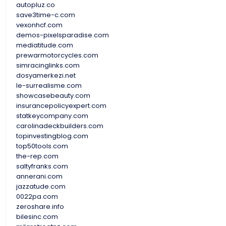
autopluz.co
save3time-c.com
vexonhcf.com
demos-pixelsparadise.com
mediatitude.com
prewarmotorcycles.com
simracinglinks.com
dosyamerkezi.net
le-surrealisme.com
showcasebeauty.com
insurancepolicyexpert.com
statkeycompany.com
carolinadeckbuilders.com
topinvestingblog.com
top50tools.com
the-rep.com
saltyfranks.com
annerani.com
jazzatude.com
0022pa.com
zeroshare.info
bilesinc.com