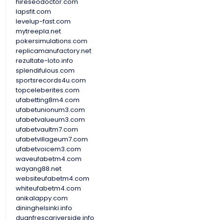
hireseodoctor.com
lapsfit.com
levelup-fast.com
mytreepla.net
pokersimulations.com
replicamanufactory.net
rezultate-loto.info
splendifulous.com
sportsrecords4u.com
topceleberites.com
ufabetting8m4.com
ufabetunionum3.com
ufabetvalueum3.com
ufabetvaultm7.com
ufabetvillageum7.com
ufabetvoicem3.com
waveufabetm4.com
wayang88.net
websiteufabetm4.com
whiteufabetm4.com
anikalappy.com
dininghelsinki.info
duanfrescariverside.info