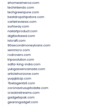
ehomeamerca.com
techintendo.com
techgreenpure.com
bestdropshipstore.com
cartelreviews.com
surfsway.com
nailartproduct.com
digitactseed.com
lvlcraft.com
90secondmoneyloans.com
xenmicro.com
rodrovers.com
tripssolution.com
satta-king-india.com
yukigassencanada.com
articlehorizone.com
yuqqbbzp.com
7betagents6.com
coronavirusuptodate.com
crackinstreams.com
gadgetspak.com
gearsngadget.com