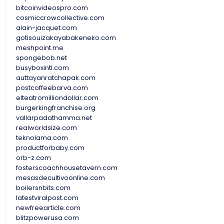
bitcoinvideospro.com
cosmiccrowcollective.com
alain-jacquet.com
gotisouizakayabakeneko.com
meshpoint.me
spongebob.net
busyboxintl.com
auttayanratchapak.com
postcoffeebarva.com
elteatromilliondollar.com
burgerkingfranchise.org
vallarpadathamma.net
realworldsize.com
teknolama.com
productforbaby.com
orb-z.com
fosterscoachhousetavern.com
mesasdecultivoonline.com
boilersnbits.com
latestviralpost.com
newfreearticle.com
blitzpowerusa.com