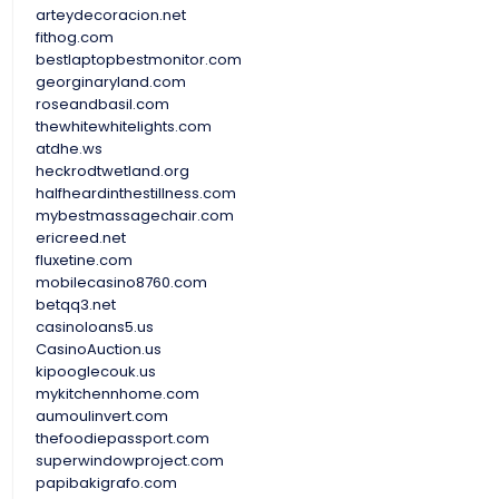
arteydecoracion.net
fithog.com
bestlaptopbestmonitor.com
georginaryland.com
roseandbasil.com
thewhitewhitelights.com
atdhe.ws
heckrodtwetland.org
halfheardinthestillness.com
mybestmassagechair.com
ericreed.net
fluxetine.com
mobilecasino8760.com
betqq3.net
casinoloans5.us
CasinoAuction.us
kipooglecouk.us
mykitchennhome.com
aumoulinvert.com
thefoodiepassport.com
superwindowproject.com
papibakigrafo.com