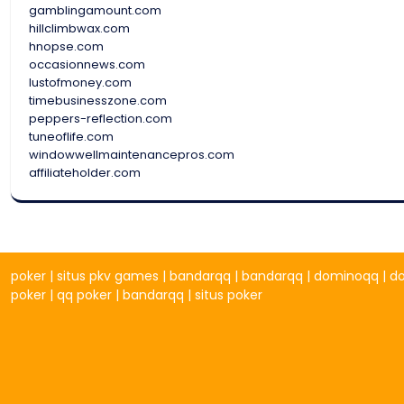
gamblingamount.com
hillclimbwax.com
hnopse.com
occasionnews.com
lustofmoney.com
timebusinesszone.com
peppers-reflection.com
tuneoflife.com
windowwellmaintenancepros.com
affiliateholder.com
poker
|
situs pkv games
|
bandarqq
|
bandarqq
|
dominoqq
|
d
poker
|
qq poker
|
bandarqq
|
situs poker