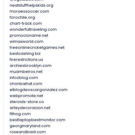
neatstuffhelpskids.org
moraessoccer.com
forochile.org
chart-track.com
wonderfultraveling.com
promocioname.net
wimaxworld.com
freeonlinecricketgames.net
bestcashing.biz
firerestrictions.us
archiesbrooklyn.com
muambeiros.net
infozblog.com
chonbaihat.com
elblogdeoscargonzalez.com
webpromote.net
steroids-store.co
arteydecoracion.net
fithog.com
bestlaptopbestmonitor.com
georginaryland.com
roseandbasil.com