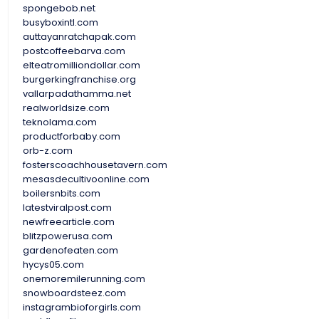
spongebob.net
busyboxintl.com
auttayanratchapak.com
postcoffeebarva.com
elteatromilliondollar.com
burgerkingfranchise.org
vallarpadathamma.net
realworldsize.com
teknolama.com
productforbaby.com
orb-z.com
fosterscoachhousetavern.com
mesasdecultivoonline.com
boilersnbits.com
latestviralpost.com
newfreearticle.com
blitzpowerusa.com
gardenofeaten.com
hycys05.com
onemoremilerunning.com
snowboardsteez.com
instagrambioforgirls.com