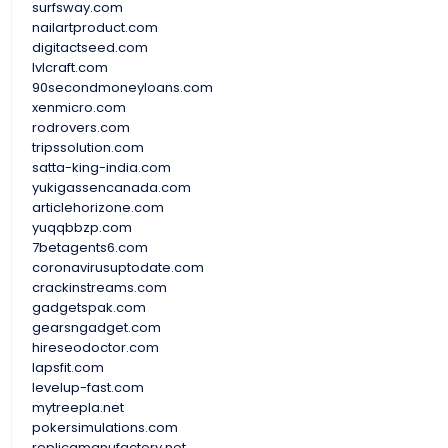
surfsway.com
nailartproduct.com
digitactseed.com
lvlcraft.com
90secondmoneyloans.com
xenmicro.com
rodrovers.com
tripssolution.com
satta-king-india.com
yukigassencanada.com
articlehorizone.com
yuqqbbzp.com
7betagents6.com
coronavirusuptodate.com
crackinstreams.com
gadgetspak.com
gearsngadget.com
hireseodoctor.com
lapsfit.com
levelup-fast.com
mytreepla.net
pokersimulations.com
replicamanufactory.net