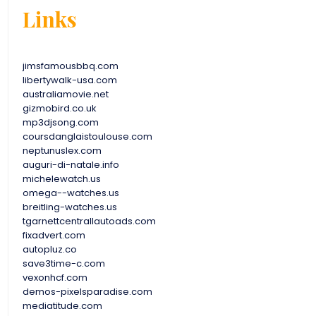
Links
jimsfamousbbq.com
libertywalk-usa.com
australiamovie.net
gizmobird.co.uk
mp3djsong.com
coursdanglaistoulouse.com
neptunuslex.com
auguri-di-natale.info
michelewatch.us
omega--watches.us
breitling-watches.us
tgarnettcentrallautoads.com
fixadvert.com
autopluz.co
save3time-c.com
vexonhcf.com
demos-pixelsparadise.com
mediatitude.com