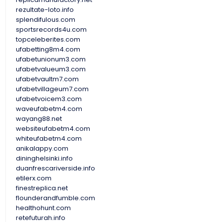
rezultate-loto.info
splendifulous.com
sportsrecords4u.com
topceleberites.com
ufabetting8m4.com
ufabetunionum3.com
ufabetvalueum3.com
ufabetvaultm7.com
ufabetvillageum7.com
ufabetvoicem3.com
waveufabetm4.com
wayang88.net
websiteufabetm4.com
whiteufabetm4.com
anikalappy.com
dininghelsinki.info
duanfrescariverside.info
etilerx.com
finestreplica.net
flounderandfumble.com
healthohunt.com
retefuturah.info