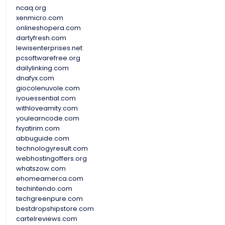
ncaq.org
xenmicro.com
onlineshopera.com
dartyfresh.com
lewisenterprises.net
pcsoftwarefree.org
dailylinking.com
dnafyx.com
giocolenuvole.com
iyouessential.com
withloveamity.com
youlearncode.com
fxyatirim.com
abbuguide.com
technologyresult.com
webhostingoffers.org
whatszow.com
ehomeamerca.com
techintendo.com
techgreenpure.com
bestdropshipstore.com
cartelreviews.com