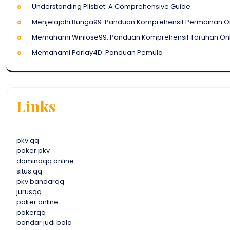
Understanding Plisbet: A Comprehensive Guide
Menjelajahi Bunga99: Panduan Komprehensif Permainan O
Memahami Winlose99: Panduan Komprehensif Taruhan Onl
Memahami Parlay4D: Panduan Pemula
Links
pkv qq
poker pkv
dominoqq online
situs qq
pkv bandarqq
jurusqq
poker online
pokerqq
bandar judi bola