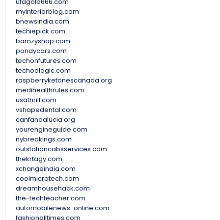
ufagold666.com
myinteriorblog.com
bnewsindia.com
techiepick.com
bamzyshop.com
pondycars.com
techonfutures.com
techoologic.com
raspberryketonescanada.org
medihealthrules.com
usathrill.com
vshapedental.com
canfandalucia.org
yourengineguide.com
nybreakings.com
outstationcabsservices.com
thekrtagy.com
xchangeindia.com
coolmicrotech.com
dreamhousehack.com
the-techteacher.com
automobilenews-online.com
fashionalltimes.com