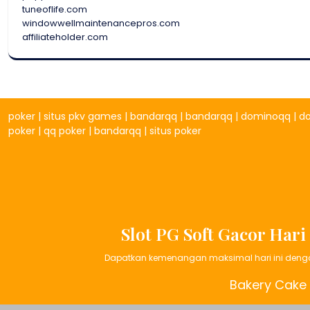
tuneoflife.com
windowwellmaintenancepros.com
affiliateholder.com
poker
|
situs pkv games
|
bandarqq
|
bandarqq
|
dominoqq
|
d
poker
|
qq poker
|
bandarqq
|
situs poker
Slot PG Soft Gacor Har
Dapatkan kemenangan maksimal hari ini dengan s
Bakery Cake