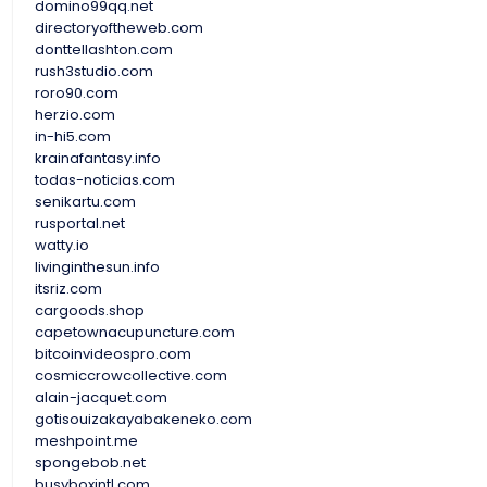
domino99qq.net
directoryoftheweb.com
donttellashton.com
rush3studio.com
roro90.com
herzio.com
in-hi5.com
krainafantasy.info
todas-noticias.com
senikartu.com
rusportal.net
watty.io
livinginthesun.info
itsriz.com
cargoods.shop
capetownacupuncture.com
bitcoinvideospro.com
cosmiccrowcollective.com
alain-jacquet.com
gotisouizakayabakeneko.com
meshpoint.me
spongebob.net
busyboxintl.com