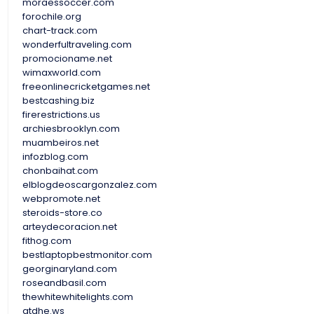
moraessoccer.com
forochile.org
chart-track.com
wonderfultraveling.com
promocioname.net
wimaxworld.com
freeonlinecricketgames.net
bestcashing.biz
firerestrictions.us
archiesbrooklyn.com
muambeiros.net
infozblog.com
chonbaihat.com
elblogdeoscargonzalez.com
webpromote.net
steroids-store.co
arteydecoracion.net
fithog.com
bestlaptopbestmonitor.com
georginaryland.com
roseandbasil.com
thewhitewhitelights.com
atdhe.ws