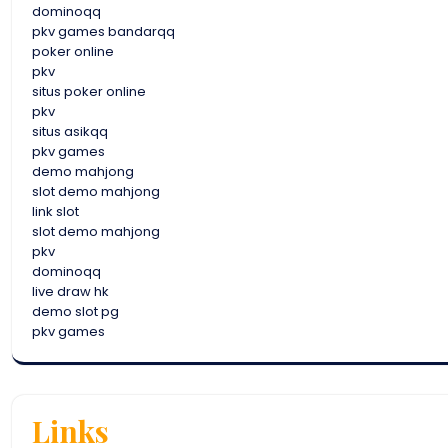
dominoqq
pkv games bandarqq
poker online
pkv
situs poker online
pkv
situs asikqq
pkv games
demo mahjong
slot demo mahjong
link slot
slot demo mahjong
pkv
dominoqq
live draw hk
demo slot pg
pkv games
Links