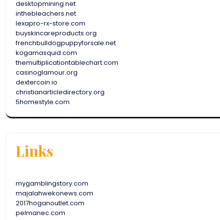
desktopmining.net
inthebleachers.net
lexapro-rx-store.com
buyskincareproducts.org
frenchbulldogpuppyforsale.net
kogamasquid.com
themultiplicationtablechart.com
casinoglamour.org
dextercoin.io
christianarticledirectory.org
5homestyle.com
Links
mygamblingstory.com
majalahwekonews.com
2017hoganoutlet.com
pelmanec.com