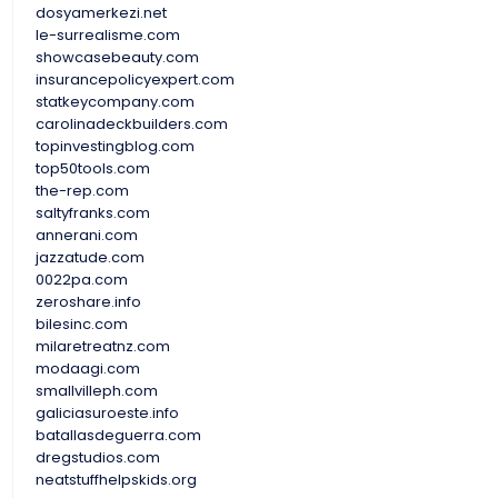
dosyamerkezi.net
le-surrealisme.com
showcasebeauty.com
insurancepolicyexpert.com
statkeycompany.com
carolinadeckbuilders.com
topinvestingblog.com
top50tools.com
the-rep.com
saltyfranks.com
annerani.com
jazzatude.com
0022pa.com
zeroshare.info
bilesinc.com
milaretreatnz.com
modaagi.com
smallvilleph.com
galiciasuroeste.info
batallasdeguerra.com
dregstudios.com
neatstuffhelpskids.org