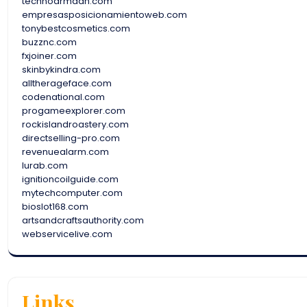
technoarmaan.com
empresasposicionamientoweb.com
tonybestcosmetics.com
buzznc.com
fxjoiner.com
skinbykindra.com
alltherageface.com
codenational.com
progameexplorer.com
rockislandroastery.com
directselling-pro.com
revenuealarm.com
lurab.com
ignitioncoilguide.com
mytechcomputer.com
bioslot168.com
artsandcraftsauthority.com
webservicelive.com
Links