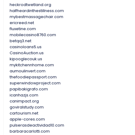
heckrodtwetland.org
halfheardinthestillness.com
mybestmassagechair.com
ericreed.net
fluxetine.com
mobilecasino8760.com
betqq3.net
casinoloans5.us
CasinoAuction.us
kipooglecouk.us
mykitchennhome.com
aumoulinvert.com
thefoodiepassport.com
superwindowproject.com
papibakigrafo.com
icanhazjs.com
canimpact.org
goviralstudy.com
cartourism.net
apple-cores.com
pulserasdeactividad10.com
barbaracarlotti.com