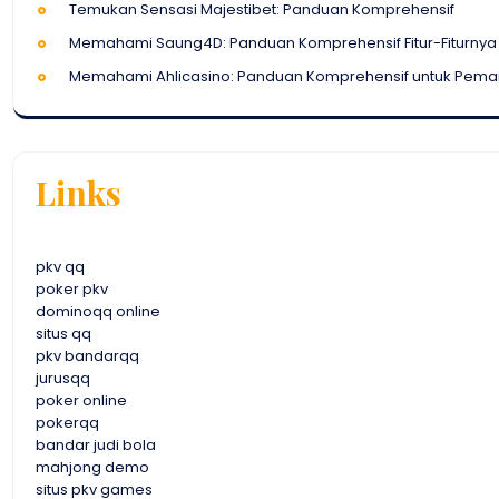
Temukan Sensasi Majestibet: Panduan Komprehensif
Memahami Saung4D: Panduan Komprehensif Fitur-Fiturnya
Memahami Ahlicasino: Panduan Komprehensif untuk Pemai
Links
pkv qq
poker pkv
dominoqq online
situs qq
pkv bandarqq
jurusqq
poker online
pokerqq
bandar judi bola
mahjong demo
situs pkv games