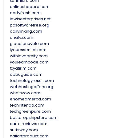
xenmicro.com
onlineshopera.com
dartyfresh.com
lewisenterprises.net
pcsoftwarefree.org
dailylinking.com
dnafyx.com
giocolenuvole.com
iyouessential.com
withloveamity.com
youlearncode.com
fxyatirim.com
abbuguide.com
technologyresult.com
webhostingoffers.org
whatszow.com
ehomeamerca.com
techintendo.com
techgreenpure.com
bestdropshipstore.com
cartelreviews.com
surfsway.com
nailartproduct.com