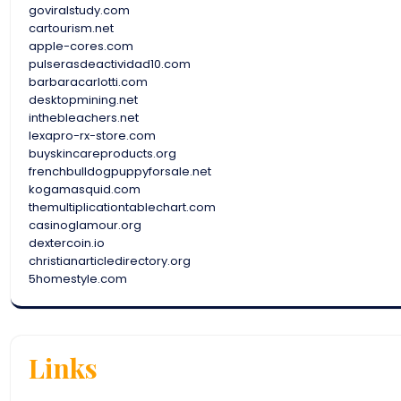
goviralstudy.com
cartourism.net
apple-cores.com
pulserasdeactividad10.com
barbaracarlotti.com
desktopmining.net
inthebleachers.net
lexapro-rx-store.com
buyskincareproducts.org
frenchbulldogpuppyforsale.net
kogamasquid.com
themultiplicationtablechart.com
casinoglamour.org
dextercoin.io
christianarticledirectory.org
5homestyle.com
Links