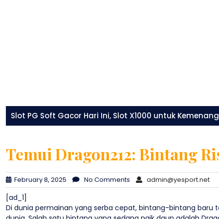
Skip
to
content
Slot PG Soft Gacor Hari Ini, Slot X1000 untuk Kemena
Temui Dragon212: Bintang Ri
February 8, 2025
No Comments
admin@yesport.net
[ad_1]
Di dunia permainan yang serba cepat, bintang-bintang baru
dunia. Salah satu bintang yang sedang naik daun adalah D