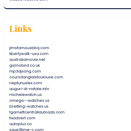
Links
jimsfamousbbq.com
libertywalk-usa.com
australiamovie.net
gizmobird.co.uk
mp3djsong.com
coursdanglaistoulouse.com
neptunuslex.com
auguri-di-natale.info
michelewatch.us
omega--watches.us
breitling-watches.us
tgarnettcentrallautoads.com
fixadvert.com
autopluz.co
save3time-c.com