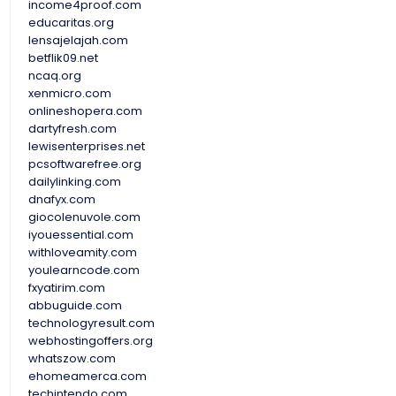
income4proof.com
educaritas.org
lensajelajah.com
betflik09.net
ncaq.org
xenmicro.com
onlineshopera.com
dartyfresh.com
lewisenterprises.net
pcsoftwarefree.org
dailylinking.com
dnafyx.com
giocolenuvole.com
iyouessential.com
withloveamity.com
youlearncode.com
fxyatirim.com
abbuguide.com
technologyresult.com
webhostingoffers.org
whatszow.com
ehomeamerca.com
techintendo.com