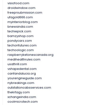
visiofood.com
droidwindow.com
freeprsubmission.com
ufagold666.com
myinteriorblog.com
bnewsindia.com
techiepick.com
bamzyshop.com
pondycars.com
techonfutures.com
techoologic.com
raspberryketonescanada.org
medihealthrules.com
usathrill.com
vshapedental.com
canfandalucia.org
yourengineguide.com
nybreakings.com
outstationcabsservices.com
thekrtagy.com
xchangeindia.com
coolmicrotech.com