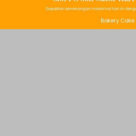
Dapatkan kemenangan maksimal hari ini dengan s
Bakery Cake