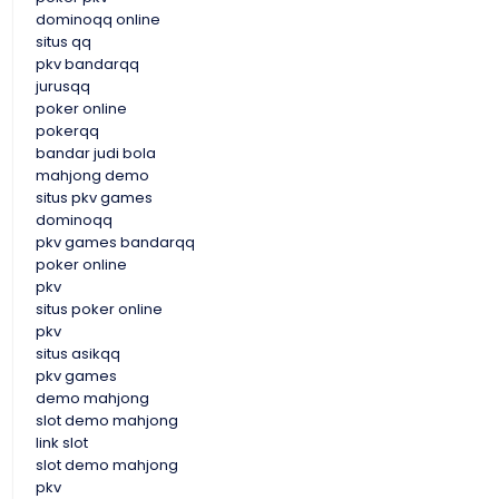
dominoqq online
situs qq
pkv bandarqq
jurusqq
poker online
pokerqq
bandar judi bola
mahjong demo
situs pkv games
dominoqq
pkv games bandarqq
poker online
pkv
situs poker online
pkv
situs asikqq
pkv games
demo mahjong
slot demo mahjong
link slot
slot demo mahjong
pkv