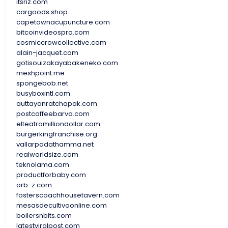
itsriz.com
cargoods.shop
capetownacupuncture.com
bitcoinvideospro.com
cosmiccrowcollective.com
alain-jacquet.com
gotisouizakayabakeneko.com
meshpoint.me
spongebob.net
busyboxintl.com
auttayanratchapak.com
postcoffeebarva.com
elteatromilliondollar.com
burgerkingfranchise.org
vallarpadathamma.net
realworldsize.com
teknolama.com
productforbaby.com
orb-z.com
fosterscoachhousetavern.com
mesasdecultivoonline.com
boilersnbits.com
latestviralpost.com