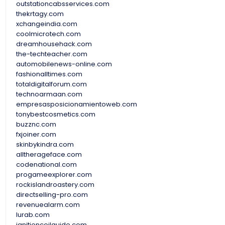
outstationcabsservices.com
thekrtagy.com
xchangeindia.com
coolmicrotech.com
dreamhousehack.com
the-techteacher.com
automobilenews-online.com
fashionalltimes.com
totaldigitalforum.com
technoarmaan.com
empresasposicionamientoweb.com
tonybestcosmetics.com
buzznc.com
fxjoiner.com
skinbykindra.com
alltherageface.com
codenational.com
progameexplorer.com
rockislandroastery.com
directselling-pro.com
revenuealarm.com
lurab.com
ignitioncoilguide.com