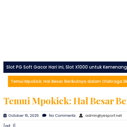
Skip
to
content
Slot PG Soft Gacor Hari Ini, Slot X1000 untuk Kemena
Temui Mpokick: Hal Besar Berikutnya dalam Olahraga E
Temui Mpokick: Hal Besar Be
October 15, 2025
No Comments
admin@yesport.net
[ad_1]