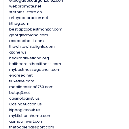
elblogdeoscargonzalez.com
webpromote.net
steroids-store.co
arteydecoracion.net
fithog.com
bestlaptopbestmonitor.com
georginaryland.com
roseandbasil.com
thewhitewhitelights.com
atdhe.ws
heckrodtwetland.org
halfheardinthestillness.com
mybestmassagechair.com
ericreed.net
fluxetine.com
mobilecasino8760.com
betqq3.net
casinoloans5.us
CasinoAuction.us
kipooglecouk.us
mykitchennhome.com
aumoulinvert.com
thefoodiepassport.com