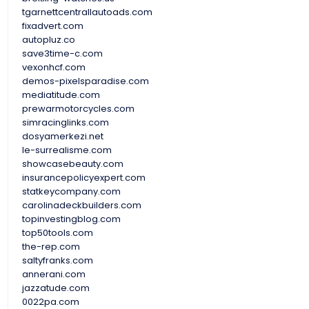
tgarnettcentrallautoads.com
fixadvert.com
autopluz.co
save3time-c.com
vexonhcf.com
demos-pixelsparadise.com
mediatitude.com
prewarmotorcycles.com
simracinglinks.com
dosyamerkezi.net
le-surrealisme.com
showcasebeauty.com
insurancepolicyexpert.com
statkeycompany.com
carolinadeckbuilders.com
topinvestingblog.com
top50tools.com
the-rep.com
saltyfranks.com
annerani.com
jazzatude.com
0022pa.com