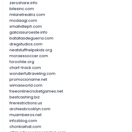
zeroshare.info
bilesinc.com
milaretreatnz.com
modaagi.com
smallvilleph.com
galiciasuroeste.info
batallasdeguerra.com
dregstudios.com
neatstuffhelpskids.org
moraessoccer.com
forochile.org
chart-track.com
wonderfultraveling.com
promocioname.net
wimaxworld.com
freeonlinecricketgames.net
bestcashing.biz
firerestrictions.us
archiesbrooklyn.com
muambeiros.net
infozblog.com
chonbaihat.com