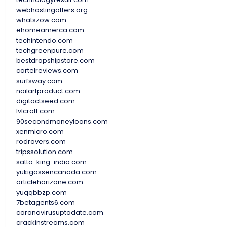
webhostingoffers.org
whatszow.com
ehomeamerca.com
techintendo.com
techgreenpure.com
bestdropshipstore.com
cartelreviews.com
surfsway.com
nailartproduct.com
digitactseed.com
lvlcraft.com
90secondmoneyloans.com
xenmicro.com
rodrovers.com
tripssolution.com
satta-king-india.com
yukigassencanada.com
articlehorizone.com
yuqqbbzp.com
7betagents6.com
coronavirusuptodate.com
crackinstreams.com