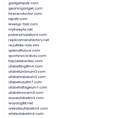
gadgetspak.com
gearsngadget.com
hireseodoctor.com
lapsfit.com
levelup-fast.com
mytreepla.net
pokersimulations.com
replicamanufactory.net
rezultate-loto.info
splendifulous.com
sportsrecords4u.com
topceleberites.com
ufabetting8m4.com
ufabetunionum3.com
ufabetvalueum3.com
ufabetvaultm7.com
ufabetvillageum7.com
ufabetvoicem3.com
waveufabetm4.com
wayang88.net
websiteufabetm4.com
whiteufabetm4.com