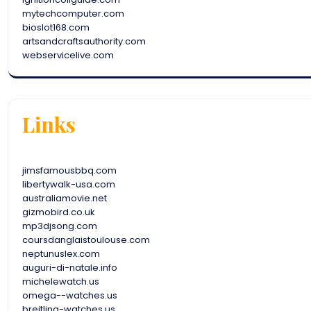
mytechcomputer.com
bioslot168.com
artsandcraftsauthority.com
webservicelive.com
Links
jimsfamousbbq.com
libertywalk-usa.com
australiamovie.net
gizmobird.co.uk
mp3djsong.com
coursdanglaistoulouse.com
neptunuslex.com
auguri-di-natale.info
michelewatch.us
omega--watches.us
breitling-watches.us