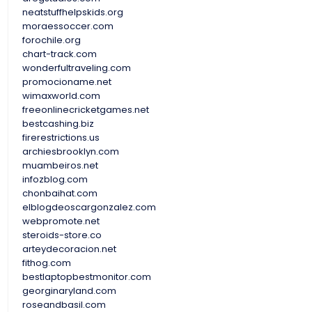
neatstuffhelpskids.org
moraessoccer.com
forochile.org
chart-track.com
wonderfultraveling.com
promocioname.net
wimaxworld.com
freeonlinecricketgames.net
bestcashing.biz
firerestrictions.us
archiesbrooklyn.com
muambeiros.net
infozblog.com
chonbaihat.com
elblogdeoscargonzalez.com
webpromote.net
steroids-store.co
arteydecoracion.net
fithog.com
bestlaptopbestmonitor.com
georginaryland.com
roseandbasil.com