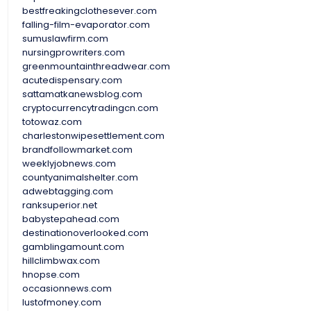
bestfreakingclothesever.com
falling-film-evaporator.com
sumuslawfirm.com
nursingprowriters.com
greenmountainthreadwear.com
acutedispensary.com
sattamatkanewsblog.com
cryptocurrencytradingcn.com
totowaz.com
charlestonwipesettlement.com
brandfollowmarket.com
weeklyjobnews.com
countyanimalshelter.com
adwebtagging.com
ranksuperior.net
babystepahead.com
destinationoverlooked.com
gamblingamount.com
hillclimbwax.com
hnopse.com
occasionnews.com
lustofmoney.com