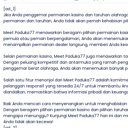
[ad_1]
Jika Anda penggemar permainan kasino dan taruhan olahraga
permainan dan taruhan, Anda tidak akan pernah kehabisan pi
Meet Paduka77 menawarkan beragam pilihan permainan kasino, t
pemula atau pemain berpengalaman, Anda akan menemukan ses
menampilkan permainan dealer langsung, memberi Anda kese
Selain permainan kasino, Meet Paduka77 juga menawarkan taruh
Dengan peluang kompetitif dan antarmuka yang ramah pengg
penggemar berat olahraga, Anda akan menemukan banyak pili
Salah satu fitur menonjol dari Meet Paduka77 adalah komitm
pelanggan responsif yang tersedia 24/7 untuk membantu And
diandalkan, memastikan bahwa informasi pribadi dan keuangan
Baik Anda mencari cara menyenangkan untuk menghabiskan 
Dengan beragam pilihan permainan kasino dan pilihan taruha
mengapa menunggu? Kunjungi Meet Paduka77 hari ini dan mu
Anda tidak akan kecewa!
[ad_2]