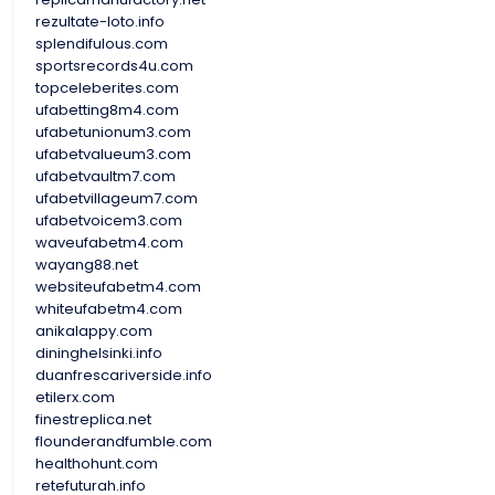
rezultate-loto.info
splendifulous.com
sportsrecords4u.com
topceleberites.com
ufabetting8m4.com
ufabetunionum3.com
ufabetvalueum3.com
ufabetvaultm7.com
ufabetvillageum7.com
ufabetvoicem3.com
waveufabetm4.com
wayang88.net
websiteufabetm4.com
whiteufabetm4.com
anikalappy.com
dininghelsinki.info
duanfrescariverside.info
etilerx.com
finestreplica.net
flounderandfumble.com
healthohunt.com
retefuturah.info