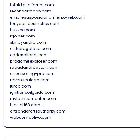
totaldigitalforum.com
technoarmaan.com
empresasposicionamientoweb.com
tonybestcosmetics.com
buzznc.com
fxjoiner.com
skinbykindra.com
alltherageface.com
codenational.com
progameexplorer.com
rockislandroastery.com
directselling-pro.com
revenuealarm.com
lurab.com
ignitioncoilguide.com
mytechcomputer.com
bioslot168.com
artsandcraftsauthority.com
webservicelive.com