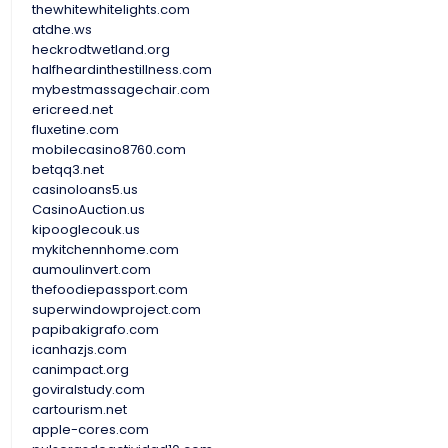
thewhitewhitelights.com
atdhe.ws
heckrodtwetland.org
halfheardinthestillness.com
mybestmassagechair.com
ericreed.net
fluxetine.com
mobilecasino8760.com
betqq3.net
casinoloans5.us
CasinoAuction.us
kipooglecouk.us
mykitchennhome.com
aumoulinvert.com
thefoodiepassport.com
superwindowproject.com
papibakigrafo.com
icanhazjs.com
canimpact.org
goviralstudy.com
cartourism.net
apple-cores.com