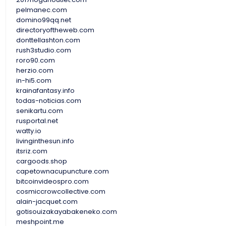
pelmanec.com
domino99qq.net
directoryoftheweb.com
donttellashton.com
rush3studio.com
roro90.com
herzio.com
in-hi5.com
krainafantasy.info
todas-noticias.com
senikartu.com
rusportal.net
watty.io
livinginthesun.info
itsriz.com
cargoods.shop
capetownacupuncture.com
bitcoinvideospro.com
cosmiccrowcollective.com
alain-jacquet.com
gotisouizakayabakeneko.com
meshpoint.me