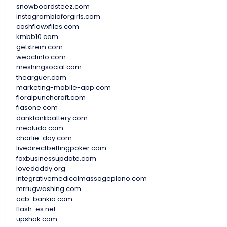
snowboardsteez.com
instagrambioforgirls.com
cashflowxfiles.com
kmbb10.com
getxtrem.com
weactinfo.com
meshingsocial.com
thearguer.com
marketing-mobile-app.com
floralpunchcraft.com
fiasone.com
danktankbattery.com
mealudo.com
charlie-day.com
livedirectbettingpoker.com
foxbusinessupdate.com
lovedaddy.org
integrativemedicalmassageplano.com
mrrugwashing.com
acb-bankia.com
flash-es.net
upshak.com