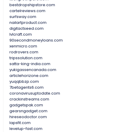
bestdropshipstore.com
cartelreviews.com
surfsway.com
nailartproduct.com
digitactseed.com
lvlcraft.com
90secondmoneyloans.com
xenmicro.com
rodrovers.com
tripssolution.com
satta-king-india.com
yukigassencanada.com
articlehorizone.com
yuqqbbzp.com
7betagents6.com
coronavirusuptodate.com
crackinstreams.com
gadgetspak.com
gearsngadget.com
hireseodoctor.com
lapsfit.com
levelup-fast.com