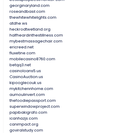
georginaryland.com
roseandbasil.com
thewhitewhitelights.com
atdhe.ws
heckrodtwetland.org
halfheardinthestillness.com
mybestmassagechair.com
ericreed.net
fluxetine.com
mobilecasino8760.com
betqq3.net
casinoloans5.us
CasinoAuction.us
kipooglecouk.us
mykitchennhome.com
aumoulinvert.com
thefoodiepassport.com
superwindowproject.com
papibakigrafo.com
icanhazjs.com
canimpact.org
goviralstudy.com