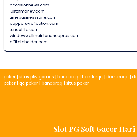
occasionnews.com
lustofmoney.com
timebusinesszone.com
peppers-reflection.com
tuneoflife.com
windowwellmaintenancepros.com
affiliateholder.com
poker
|
situs pkv games
|
bandarqq
|
bandarqq
|
dominoqq
|
d
poker
|
qq poker
|
bandarqq
|
situs poker
Slot PG Soft Gacor Har