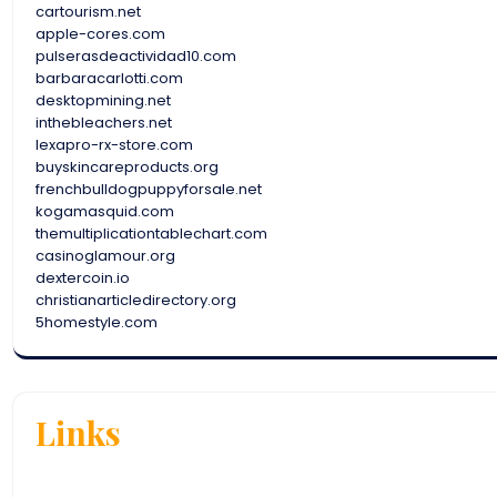
cartourism.net
apple-cores.com
pulserasdeactividad10.com
barbaracarlotti.com
desktopmining.net
inthebleachers.net
lexapro-rx-store.com
buyskincareproducts.org
frenchbulldogpuppyforsale.net
kogamasquid.com
themultiplicationtablechart.com
casinoglamour.org
dextercoin.io
christianarticledirectory.org
5homestyle.com
Links