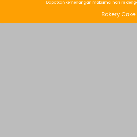
Dapatkan kemenangan maksimal hari ini dengan s
Bakery Cake