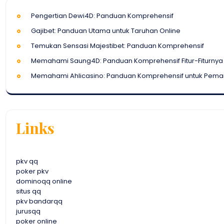
Pengertian Dewi4D: Panduan Komprehensif
Gajibet: Panduan Utama untuk Taruhan Online
Temukan Sensasi Majestibet: Panduan Komprehensif
Memahami Saung4D: Panduan Komprehensif Fitur-Fiturnya
Memahami Ahlicasino: Panduan Komprehensif untuk Pemai
Links
pkv qq
poker pkv
dominoqq online
situs qq
pkv bandarqq
jurusqq
poker online