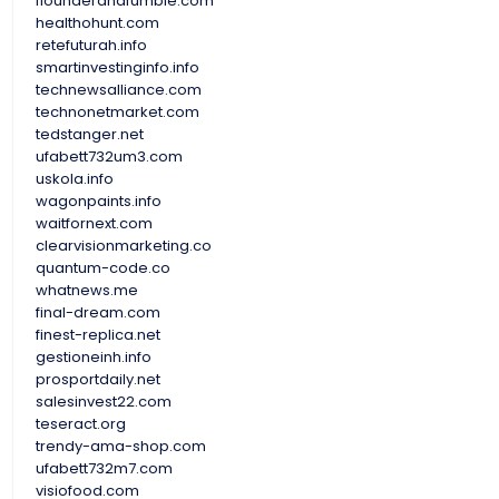
flounderandfumble.com
healthohunt.com
retefuturah.info
smartinvestinginfo.info
technewsalliance.com
technonetmarket.com
tedstanger.net
ufabett732um3.com
uskola.info
wagonpaints.info
waitfornext.com
clearvisionmarketing.co
quantum-code.co
whatnews.me
final-dream.com
finest-replica.net
gestioneinh.info
prosportdaily.net
salesinvest22.com
teseract.org
trendy-ama-shop.com
ufabett732m7.com
visiofood.com