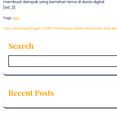
membuat dampak yang bertahan lama di dunia digital.
[ad_2]
Tags:
slot
Post
Temui Bintang Bangkit JVS88: Pandangan Lebih Lekat pada Artis Be
navigation
Search
Recent Posts