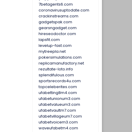
7betagents6.com
coronavirusuptodate.com
crackinstreams.com
gadgetspak.com
gearsngadget.com
hireseodoctor.com
lapsfit.com
levelup-fast.com
mytreepla.net
pokersimulations.com
replicamanufactory.net
rezultate-loto.info
splendifulous.com
sportsrecords4u.com
topceleberites.com
ufabetting8m4.com
ufabetunionum3.com
ufabetvalueum3.com
ufabetvaultm7.com
ufabetvillageum7.com
ufabetvoicem3.com
waveufabetm4.com