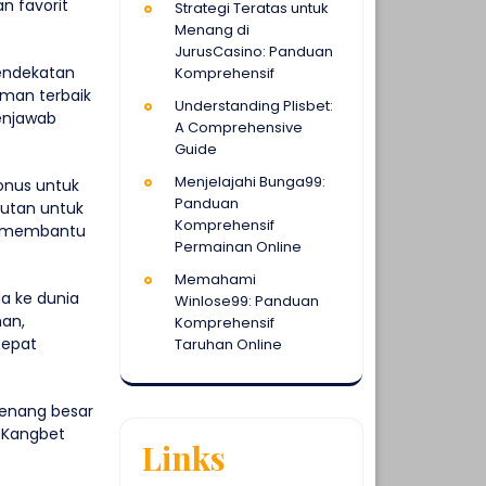
 favorit
Strategi Teratas untuk
Menang di
JurusCasino: Panduan
pendekatan
Komprehensif
aman terbaik
Understanding Plisbet:
enjawab
A Comprehensive
Guide
Menjelajahi Bunga99:
onus untuk
Panduan
jutan untuk
Komprehensif
an membantu
Permainan Online
Memahami
a ke dunia
Winlose99: Panduan
han,
Komprehensif
cepat
Taruhan Online
menang besar
a Kangbet
Links