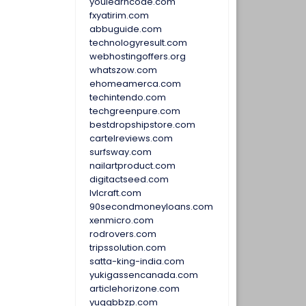
youlearncode.com
fxyatirim.com
abbuguide.com
technologyresult.com
webhostingoffers.org
whatszow.com
ehomeamerca.com
techintendo.com
techgreenpure.com
bestdropshipstore.com
cartelreviews.com
surfsway.com
nailartproduct.com
digitactseed.com
lvlcraft.com
90secondmoneyloans.com
xenmicro.com
rodrovers.com
tripssolution.com
satta-king-india.com
yukigassencanada.com
articlehorizone.com
yuqqbbzp.com