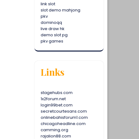
link slot
slot demo mahjong
pkv
dominoqq
live draw hk
demo slot pg
pkv games
Links
stagehubs.com
1x2forum.net
login99bet.com
secretcourtesans.com
onlinebahisforum1.com
chicagoheadline.com
camming.org
rajalion88.com