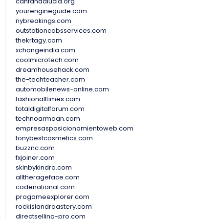
canfandalucia.org
yourengineguide.com
nybreakings.com
outstationcabsservices.com
thekrtagy.com
xchangeindia.com
coolmicrotech.com
dreamhousehack.com
the-techteacher.com
automobilenews-online.com
fashionalltimes.com
totaldigitalforum.com
technoarmaan.com
empresasposicionamientoweb.com
tonybestcosmetics.com
buzznc.com
fxjoiner.com
skinbykindra.com
alltherageface.com
codenational.com
progameexplorer.com
rockislandroastery.com
directselling-pro.com