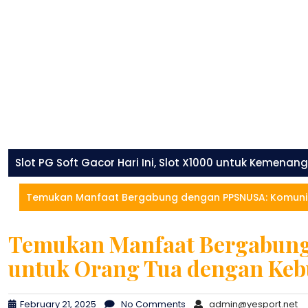
Skip
to
content
Slot PG Soft Gacor Hari Ini, Slot X1000 untuk Kemena
Temukan Manfaat Bergabung dengan PPSNUSA: Komuni
Temukan Manfaat Bergabun
untuk Orang Tua dengan Ke
February 21, 2025
No Comments
admin@yesport.net