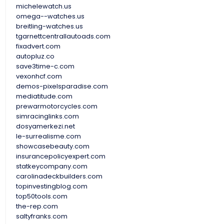
michelewatch.us
omega--watches.us
breitling-watches.us
tgarnettcentrallautoads.com
fixadvert.com
autopluz.co
save3time-c.com
vexonhcf.com
demos-pixelsparadise.com
mediatitude.com
prewarmotorcycles.com
simracinglinks.com
dosyamerkezi.net
le-surrealisme.com
showcasebeauty.com
insurancepolicyexpert.com
statkeycompany.com
carolinadeckbuilders.com
topinvestingblog.com
top50tools.com
the-rep.com
saltyfranks.com