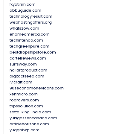
fxyatirim.com
abbuguide.com
technologyresult.com
webhostingoffers.org
whatszow.com
ehomeamerca.com
techintendo.com
techgreenpure.com
bestdropshipstore.com
cartelreviews.com
surfsway.com
nailartproduct.com
digitactseed.com
lvlcraft.com
90secondmoneyloans.com
xenmicro.com
rodrovers.com
tripssolution.com
satta-king-india.com
yukigassencanada.com
articlehorizone.com
yuqqbbzp.com