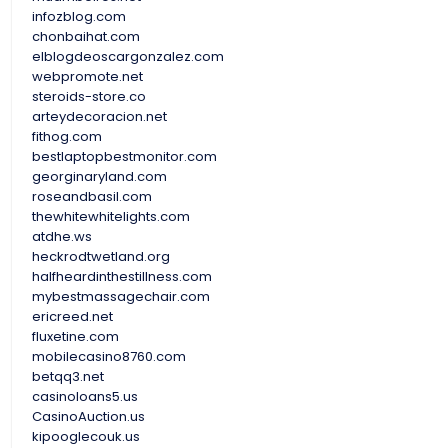
infozblog.com
chonbaihat.com
elblogdeoscargonzalez.com
webpromote.net
steroids-store.co
arteydecoracion.net
fithog.com
bestlaptopbestmonitor.com
georginaryland.com
roseandbasil.com
thewhitewhitelights.com
atdhe.ws
heckrodtwetland.org
halfheardinthestillness.com
mybestmassagechair.com
ericreed.net
fluxetine.com
mobilecasino8760.com
betqq3.net
casinoloans5.us
CasinoAuction.us
kipooglecouk.us