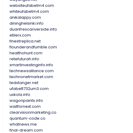
websiteufabetm4.com
whiteufabetm4.com
anikalappy.com
dininghelsinki.info
duanfrescariverside.info
etilerx.com
finestreplica.net
flounderandfumble.com
healthohunt.com
retefuturah.info
smartinvestinginfo.info
technewsalliance.com
technonetmarket.com
tedstanger.net
ufabett732um3.com
uskola.info
wagonpaints.info
waitfornext.com
clearvisionmarketing.co
quantum-code.co
whatnews.me
final-dream.com