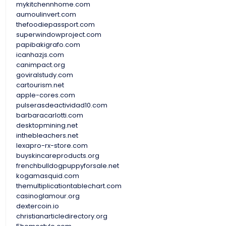
mykitchennhome.com
aumoulinvert.com
thefoodiepassport.com
superwindowproject.com
papibakigrafo.com
icanhazjs.com
canimpact.org
goviralstudy.com
cartourism.net
apple-cores.com
pulserasdeactividad10.com
barbaracarlotti.com
desktopmining.net
inthebleachers.net
lexapro-rx-store.com
buyskincareproducts.org
frenchbulldogpuppyforsale.net
kogamasquid.com
themultiplicationtablechart.com
casinoglamour.org
dextercoin.io
christianarticledirectory.org