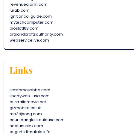
revenuealarm.com
lurab.com
ignitioncoilguide.com
mytechcomputer.com
bioslot168.com
artsandcraftsauthority.com
webservicelive.com
Links
jimsfamousbbq.com
libertywalk-usa.com
australiamovie.net
gizmobird.co.uk
mp3djsong.com
coursdanglaistoulouse.com
neptunuslex.com
auguri-di-natale.info