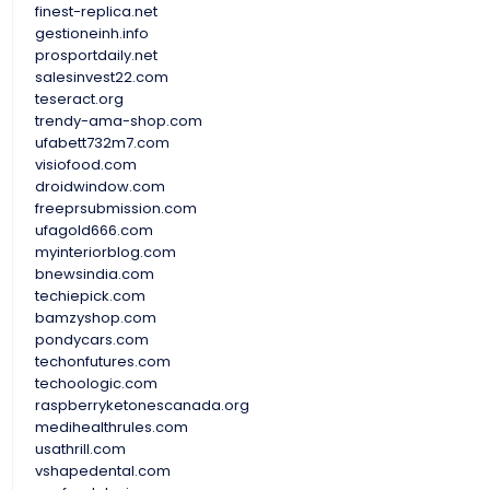
finest-replica.net
gestioneinh.info
prosportdaily.net
salesinvest22.com
teseract.org
trendy-ama-shop.com
ufabett732m7.com
visiofood.com
droidwindow.com
freeprsubmission.com
ufagold666.com
myinteriorblog.com
bnewsindia.com
techiepick.com
bamzyshop.com
pondycars.com
techonfutures.com
techoologic.com
raspberryketonescanada.org
medihealthrules.com
usathrill.com
vshapedental.com