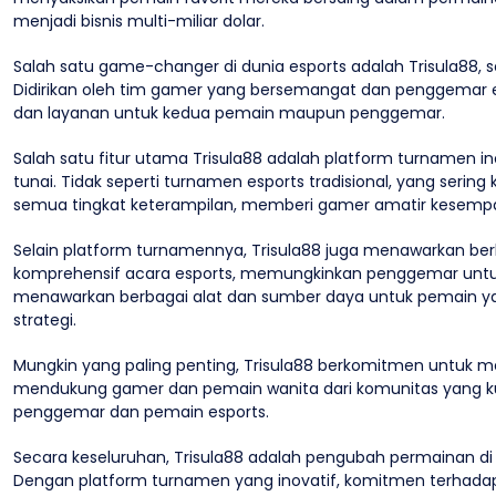
menjadi bisnis multi-miliar dolar.
Salah satu game-changer di dunia esports adalah Trisula88, 
Didirikan oleh tim gamer yang bersemangat dan penggemar es
dan layanan untuk kedua pemain maupun penggemar.
Salah satu fitur utama Trisula88 adalah platform turnamen 
tunai. Tidak seperti turnamen esports tradisional, yang sering
semua tingkat keterampilan, memberi gamer amatir kesemp
Selain platform turnamennya, Trisula88 juga menawarkan ber
komprehensif acara esports, memungkinkan penggemar untu
menawarkan berbagai alat dan sumber daya untuk pemain ya
strategi.
Mungkin yang paling penting, Trisula88 berkomitmen untuk me
mendukung gamer dan pemain wanita dari komunitas yang kur
penggemar dan pemain esports.
Secara keseluruhan, Trisula88 adalah pengubah permainan d
Dengan platform turnamen yang inovatif, komitmen terhada