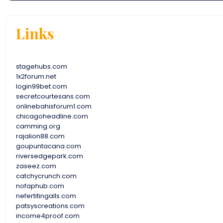
Links
stagehubs.com
1x2forum.net
login99bet.com
secretcourtesans.com
onlinebahisforum1.com
chicagoheadline.com
camming.org
rajalion88.com
goupuntacana.com
riversedgepark.com
zaseez.com
catchycrunch.com
nofaphub.com
nefertitingalls.com
patsyscreations.com
income4proof.com