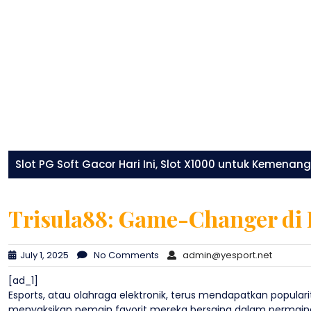
Skip
to
content
Slot PG Soft Gacor Hari Ini, Slot X1000 untuk Kemena
Trisula88: Game-Changer di 
July 1, 2025
No Comments
admin@yesport.net
[ad_1]
Esports, atau olahraga elektronik, terus mendapatkan popula
menyaksikan pemain favorit mereka bersaing dalam permainan s