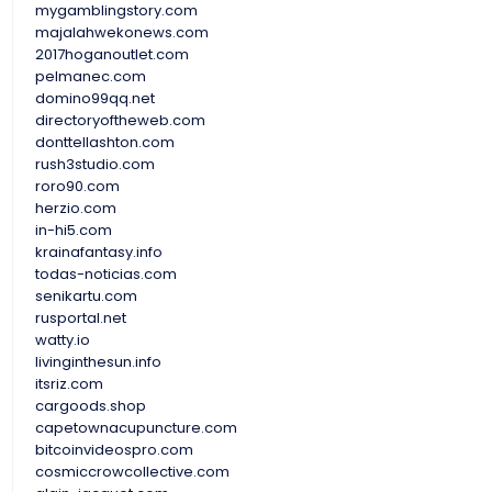
mygamblingstory.com
majalahwekonews.com
2017hoganoutlet.com
pelmanec.com
domino99qq.net
directoryoftheweb.com
donttellashton.com
rush3studio.com
roro90.com
herzio.com
in-hi5.com
krainafantasy.info
todas-noticias.com
senikartu.com
rusportal.net
watty.io
livinginthesun.info
itsriz.com
cargoods.shop
capetownacupuncture.com
bitcoinvideospro.com
cosmiccrowcollective.com