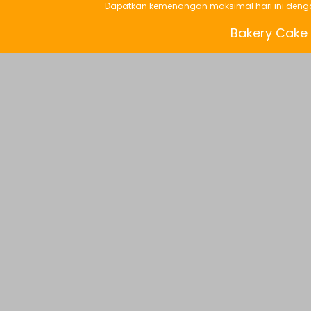
Dapatkan kemenangan maksimal hari ini dengan s
Bakery Cake