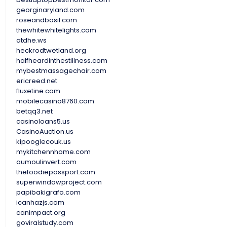
georginaryland.com
roseandbasil.com
thewhitewhitelights.com
atdhe.ws
heckrodtwetland.org
halfheardinthestillness.com
mybestmassagechair.com
ericreed.net
fluxetine.com
mobilecasino8760.com
betqq3.net
casinoloans5.us
CasinoAuction.us
kipooglecouk.us
mykitchennhome.com
aumoulinvert.com
thefoodiepassport.com
superwindowproject.com
papibakigrafo.com
icanhazjs.com
canimpact.org
goviralstudy.com