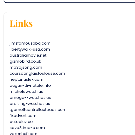
Links
jimsfamousbbq.com
libertywalk-usa.com
australiamovie.net
gizmobird.co.uk
mp3djsong.com
coursdanglaistoulouse.com
neptunuslex.com
auguri-di-natale.info
michelewatch.us
omega--watches.us
breitling-watches.us
tgarnettcentrallautoads.com
fixadvert.com
autopluz.co
save3time-c.com
vexonhcf.com