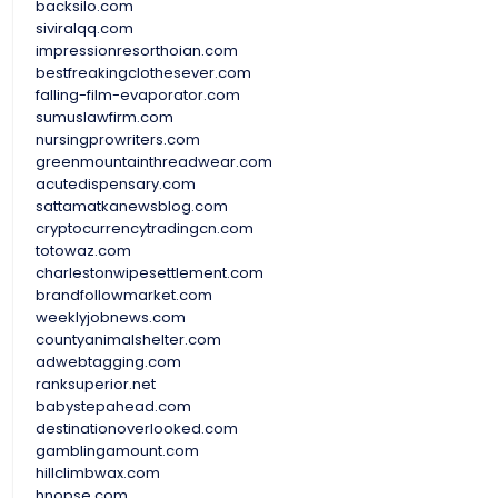
backsilo.com
siviralqq.com
impressionresorthoian.com
bestfreakingclothesever.com
falling-film-evaporator.com
sumuslawfirm.com
nursingprowriters.com
greenmountainthreadwear.com
acutedispensary.com
sattamatkanewsblog.com
cryptocurrencytradingcn.com
totowaz.com
charlestonwipesettlement.com
brandfollowmarket.com
weeklyjobnews.com
countyanimalshelter.com
adwebtagging.com
ranksuperior.net
babystepahead.com
destinationoverlooked.com
gamblingamount.com
hillclimbwax.com
hnopse.com