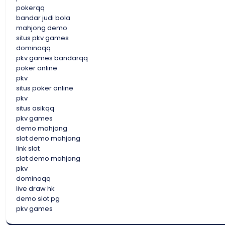
pokerqq
bandar judi bola
mahjong demo
situs pkv games
dominoqq
pkv games bandarqq
poker online
pkv
situs poker online
pkv
situs asikqq
pkv games
demo mahjong
slot demo mahjong
link slot
slot demo mahjong
pkv
dominoqq
live draw hk
demo slot pg
pkv games