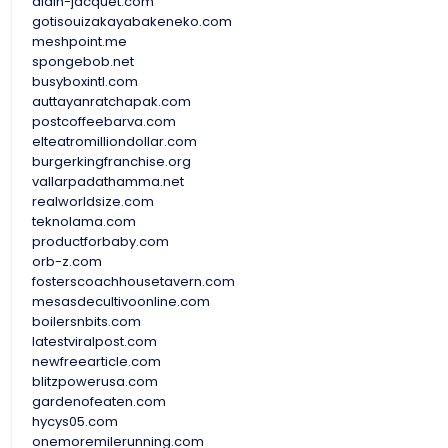
alain-jacquet.com
gotisouizakayabakeneko.com
meshpoint.me
spongebob.net
busyboxintl.com
auttayanratchapak.com
postcoffeebarva.com
elteatromilliondollar.com
burgerkingfranchise.org
vallarpadathamma.net
realworldsize.com
teknolama.com
productforbaby.com
orb-z.com
fosterscoachhousetavern.com
mesasdecultivoonline.com
boilersnbits.com
latestviralpost.com
newfreearticle.com
blitzpowerusa.com
gardenofeaten.com
hycys05.com
onemoremilerunning.com