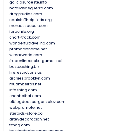
galiciasuroeste.info
batallasdeguerra.com
dregstudios.com
neatstuffhelpskids.org
moraessoccer.com
forochile.org
chart-track.com
wonderfultraveling.com
promocioname.net
wimaxworld.com
freeonlinecricketgames.net
bestcashing.biz
firerestrictions.us
archiesbrooklyn.com
muambeiros.net
infozblog.com
chonbaihat.com
elblogdeoscargonzalez.com
webpromote.net
steroids-store.co
arteydecoracion.net
fithog.com
bestlaptopbestmonitor.com