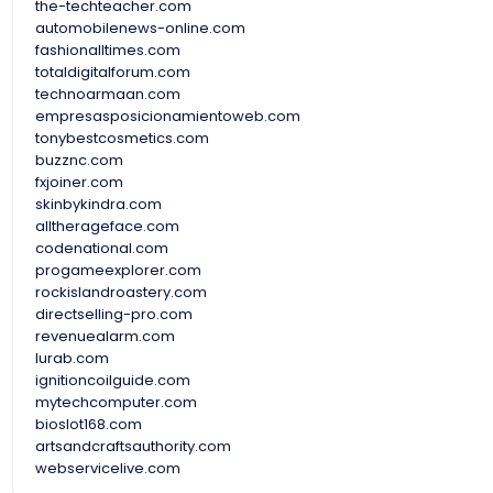
the-techteacher.com
automobilenews-online.com
fashionalltimes.com
totaldigitalforum.com
technoarmaan.com
empresasposicionamientoweb.com
tonybestcosmetics.com
buzznc.com
fxjoiner.com
skinbykindra.com
alltherageface.com
codenational.com
progameexplorer.com
rockislandroastery.com
directselling-pro.com
revenuealarm.com
lurab.com
ignitioncoilguide.com
mytechcomputer.com
bioslot168.com
artsandcraftsauthority.com
webservicelive.com