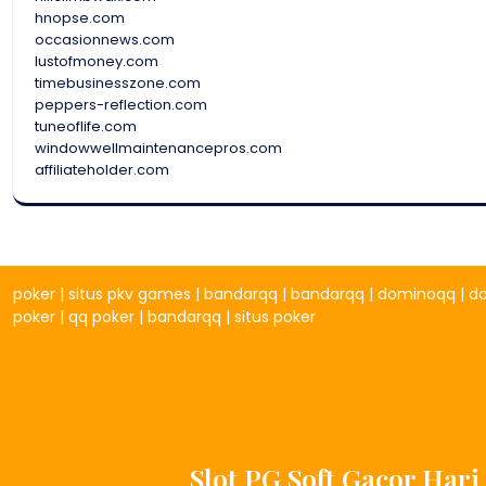
hnopse.com
occasionnews.com
lustofmoney.com
timebusinesszone.com
peppers-reflection.com
tuneoflife.com
windowwellmaintenancepros.com
affiliateholder.com
poker
|
situs pkv games
|
bandarqq
|
bandarqq
|
dominoqq
|
d
poker
|
qq poker
|
bandarqq
|
situs poker
Slot PG Soft Gacor Har