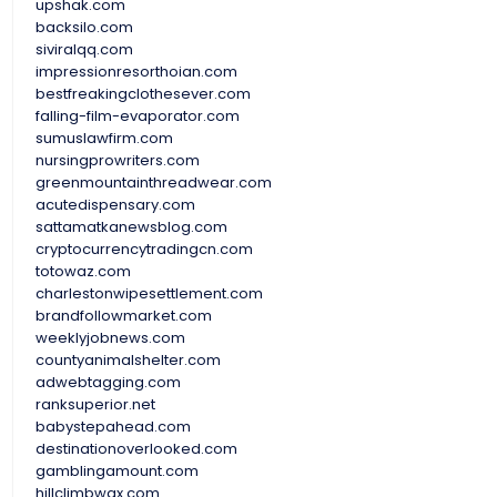
upshak.com
backsilo.com
siviralqq.com
impressionresorthoian.com
bestfreakingclothesever.com
falling-film-evaporator.com
sumuslawfirm.com
nursingprowriters.com
greenmountainthreadwear.com
acutedispensary.com
sattamatkanewsblog.com
cryptocurrencytradingcn.com
totowaz.com
charlestonwipesettlement.com
brandfollowmarket.com
weeklyjobnews.com
countyanimalshelter.com
adwebtagging.com
ranksuperior.net
babystepahead.com
destinationoverlooked.com
gamblingamount.com
hillclimbwax.com