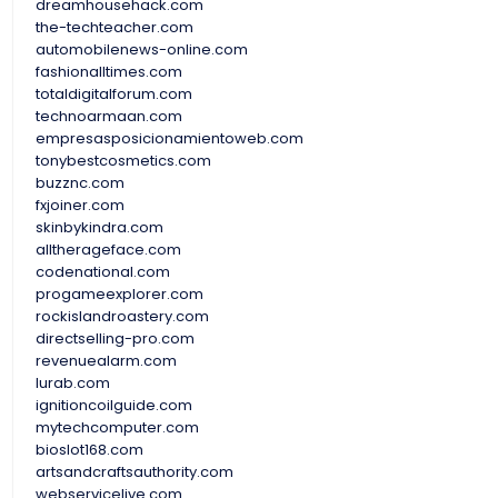
dreamhousehack.com
the-techteacher.com
automobilenews-online.com
fashionalltimes.com
totaldigitalforum.com
technoarmaan.com
empresasposicionamientoweb.com
tonybestcosmetics.com
buzznc.com
fxjoiner.com
skinbykindra.com
alltherageface.com
codenational.com
progameexplorer.com
rockislandroastery.com
directselling-pro.com
revenuealarm.com
lurab.com
ignitioncoilguide.com
mytechcomputer.com
bioslot168.com
artsandcraftsauthority.com
webservicelive.com