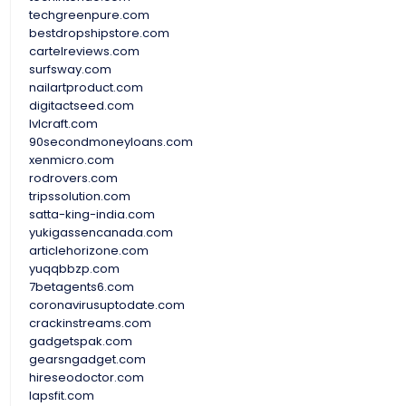
techgreenpure.com
bestdropshipstore.com
cartelreviews.com
surfsway.com
nailartproduct.com
digitactseed.com
lvlcraft.com
90secondmoneyloans.com
xenmicro.com
rodrovers.com
tripssolution.com
satta-king-india.com
yukigassencanada.com
articlehorizone.com
yuqqbbzp.com
7betagents6.com
coronavirusuptodate.com
crackinstreams.com
gadgetspak.com
gearsngadget.com
hireseodoctor.com
lapsfit.com