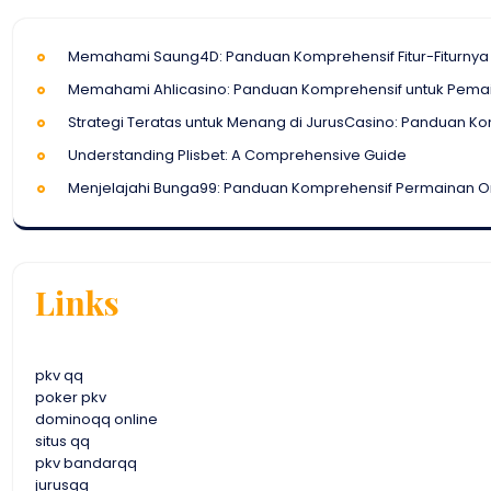
Memahami Saung4D: Panduan Komprehensif Fitur-Fiturnya
Memahami Ahlicasino: Panduan Komprehensif untuk Pemai
Strategi Teratas untuk Menang di JurusCasino: Panduan K
Understanding Plisbet: A Comprehensive Guide
Menjelajahi Bunga99: Panduan Komprehensif Permainan O
Links
pkv qq
poker pkv
dominoqq online
situs qq
pkv bandarqq
jurusqq