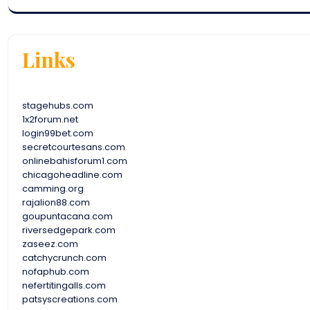
Links
stagehubs.com
1x2forum.net
login99bet.com
secretcourtesans.com
onlinebahisforum1.com
chicagoheadline.com
camming.org
rajalion88.com
goupuntacana.com
riversedgepark.com
zaseez.com
catchycrunch.com
nofaphub.com
nefertitingalls.com
patsyscreations.com