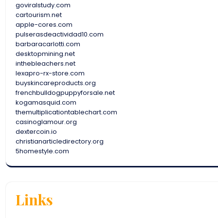
goviralstudy.com
cartourism.net
apple-cores.com
pulserasdeactividad10.com
barbaracarlotti.com
desktopmining.net
inthebleachers.net
lexapro-rx-store.com
buyskincareproducts.org
frenchbulldogpuppyforsale.net
kogamasquid.com
themultiplicationtablechart.com
casinoglamour.org
dextercoin.io
christianarticledirectory.org
5homestyle.com
Links