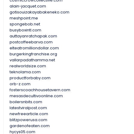
cosmiccrowcollective.com
alain-jacquet.com
gotisouizakayabakeneko.com
meshpoint.me
spongebob.net
busyboxintl.com
auttayanratchapak.com
postcoffeebarva.com
elteatromilliondollar.com
burgerkingfranchise.org
vallarpadathamma.net
realworldsize.com
teknolama.com
productforbaby.com
orb-z.com
fosterscoachhousetavern.com
mesasdecultivoonline.com
boilersnbits.com
latestviralpost.com
newfreearticle.com
blitzpowerusa.com
gardenofeaten.com
hycys05.com