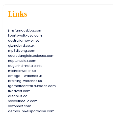
Links
jimsfamousbbq.com
libertywalk-usa.com
australiamovie.net
gizmobird.co.uk
mp3djsong.com
coursdanglaistoulouse.com
neptunuslex.com
auguri-di-natale.info
michelewatch.us
omega--watches.us
breitling-watches.us
tgarnettcentrallautoads.com
fixadvert.com
autopluz.co
save3time-c.com
vexonhcf.com
demos-pixelsparadise.com