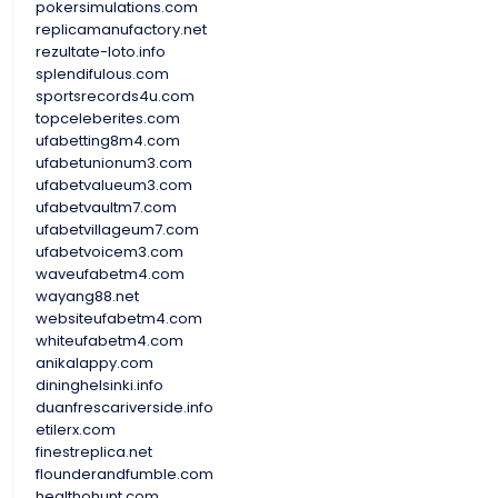
pokersimulations.com
replicamanufactory.net
rezultate-loto.info
splendifulous.com
sportsrecords4u.com
topceleberites.com
ufabetting8m4.com
ufabetunionum3.com
ufabetvalueum3.com
ufabetvaultm7.com
ufabetvillageum7.com
ufabetvoicem3.com
waveufabetm4.com
wayang88.net
websiteufabetm4.com
whiteufabetm4.com
anikalappy.com
dininghelsinki.info
duanfrescariverside.info
etilerx.com
finestreplica.net
flounderandfumble.com
healthohunt.com