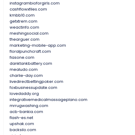
instagrambioforgirls.com
cashflowxfiles.com
kmbb10.com
getxtrem.com
weactinfo.com
meshingsocial.com
thearguer.com
marketing-mobile-app.com
floralpunchcraft.com
fiasone.com
danktankbattery.com
mealudo.com
charlie-day.com
livedirectbettingpoker.com
foxbusinessupdate.com
lovedaddy.org
integrativemedicalmassageplano.com
mrrugwashing.com
acb-bankia.com
flash-es.net
upshak.com
backsilo.com