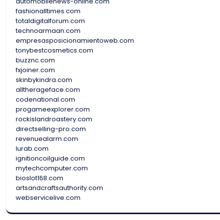
automobilenews-online.com
fashionalltimes.com
totaldigitalforum.com
technoarmaan.com
empresasposicionamientoweb.com
tonybestcosmetics.com
buzznc.com
fxjoiner.com
skinbykindra.com
alltherageface.com
codenational.com
progameexplorer.com
rockislandroastery.com
directselling-pro.com
revenuealarm.com
lurab.com
ignitioncoilguide.com
mytechcomputer.com
bioslot168.com
artsandcraftsauthority.com
webservicelive.com