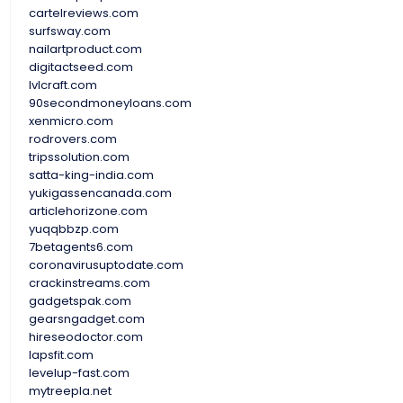
cartelreviews.com
surfsway.com
nailartproduct.com
digitactseed.com
lvlcraft.com
90secondmoneyloans.com
xenmicro.com
rodrovers.com
tripssolution.com
satta-king-india.com
yukigassencanada.com
articlehorizone.com
yuqqbbzp.com
7betagents6.com
coronavirusuptodate.com
crackinstreams.com
gadgetspak.com
gearsngadget.com
hireseodoctor.com
lapsfit.com
levelup-fast.com
mytreepla.net