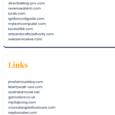
directselling-pro.com
revenuealarm.com
lurab.com
ignitioncoilguide.com
mytechcomputer.com
bioslot168.com
artsandcraftsauthority.com
webservicelive.com
Links
jimsfamousbbq.com
libertywalk-usa.com
australiamovie.net
gizmobird.co.uk
mp3djsong.com
coursdanglaistoulouse.com
neptunuslex.com