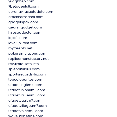
yuqqbbzp.com
7betagents6.com
coronavirusuptodate.com
crackinstreams.com
gadgetspak.com
gearsngadget.com
hireseodoctor.com
lapsfit.com
levelup-fast.com
mytreepla.net
pokersimulations.com
replicamanufactory.net
rezultate-loto.info
splendifulous.com
sportsrecords4u.com
topceleberites.com
ufabetting8m4.com
ufabetunionum3.com
ufabetvalueum3.com
ufabetvaultm7.com
ufabetvillageum7.com
ufabetvoicem3.com
waveufabetm4.com