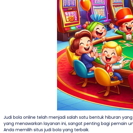
Judi bola online telah menjadi salah satu bentuk hiburan ya
yang menawarkan layanan ini, sangat penting bagi pemain u
Anda memilih situs judi bola yang terbaik.