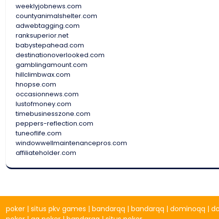
weeklyjobnews.com
countyanimalshelter.com
adwebtagging.com
ranksuperior.net
babystepahead.com
destinationoverlooked.com
gamblingamount.com
hillclimbwax.com
hnopse.com
occasionnews.com
lustofmoney.com
timebusinesszone.com
peppers-reflection.com
tuneoflife.com
windowwellmaintenancepros.com
affiliateholder.com
poker
|
situs pkv games
|
bandarqq
|
bandarqq
|
dominoqq
|
d