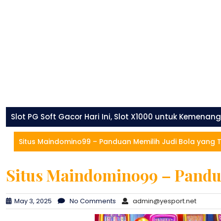
Skip
to
content
Slot PG Soft Gacor Hari Ini, Slot X1000 untuk Kemena
Situs Maindomino99 – Panduan Memilih Judi Bola yang 
Situs Maindomino99 – Pandua
May 3, 2025
No Comments
admin@yesport.net