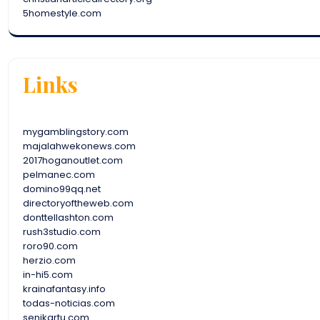
5homestyle.com
Links
mygamblingstory.com
majalahwekonews.com
2017hoganoutlet.com
pelmanec.com
domino99qq.net
directoryoftheweb.com
donttellashton.com
rush3studio.com
roro90.com
herzio.com
in-hi5.com
krainafantasy.info
todas-noticias.com
senikartu.com