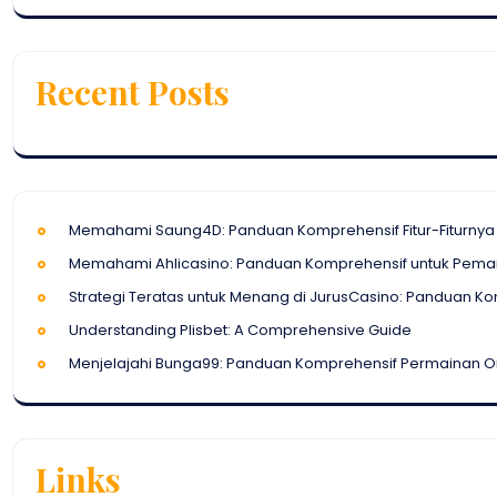
Recent Posts
Memahami Saung4D: Panduan Komprehensif Fitur-Fiturnya
Memahami Ahlicasino: Panduan Komprehensif untuk Pemai
Strategi Teratas untuk Menang di JurusCasino: Panduan K
Understanding Plisbet: A Comprehensive Guide
Menjelajahi Bunga99: Panduan Komprehensif Permainan O
Links