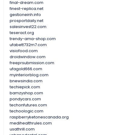
final-dream.com
finest-replica.net
gestioneinh.info
prosportdaily.net
salesinvest22.com
teseract.org
trendy-ama-shop.com
ufabett732m7.com
visiofood.com
droidwindow.com
freeprsubmission.com
ufagold666.com
myinteriorblog.com
bnewsindia.com
techiepick.com
bamzyshop.com
pondycars.com
techonfutures.com
techoologic.com
raspberryketonescanada.org
medihealthrules.com
usathrill.com