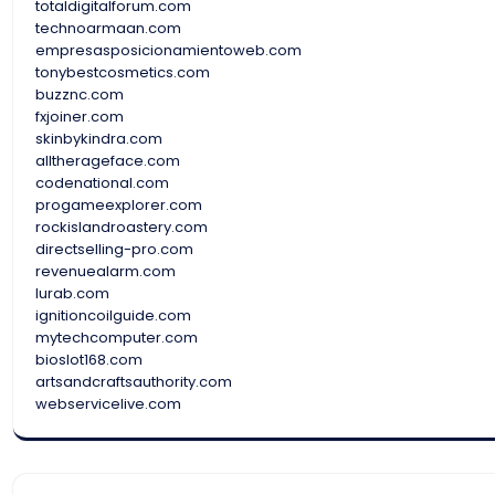
totaldigitalforum.com
technoarmaan.com
empresasposicionamientoweb.com
tonybestcosmetics.com
buzznc.com
fxjoiner.com
skinbykindra.com
alltherageface.com
codenational.com
progameexplorer.com
rockislandroastery.com
directselling-pro.com
revenuealarm.com
lurab.com
ignitioncoilguide.com
mytechcomputer.com
bioslot168.com
artsandcraftsauthority.com
webservicelive.com