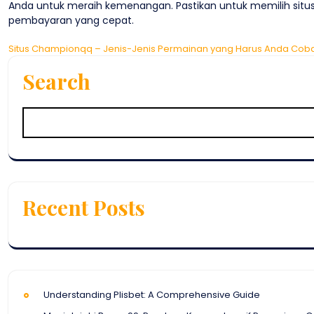
Anda untuk meraih kemenangan. Pastikan untuk memilih situs
pembayaran yang cepat.
Post
Situs Championqq – Jenis-Jenis Permainan yang Harus Anda Cob
navigation
Search
Recent Posts
Understanding Plisbet: A Comprehensive Guide