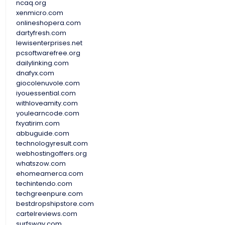
ncaq.org
xenmicro.com
onlineshopera.com
dartyfresh.com
lewisenterprises.net
pcsoftwarefree.org
dailylinking.com
dnafyx.com
giocolenuvole.com
iyouessential.com
withloveamity.com
youlearncode.com
fxyatirim.com
abbuguide.com
technologyresult.com
webhostingoffers.org
whatszow.com
ehomeamerca.com
techintendo.com
techgreenpure.com
bestdropshipstore.com
cartelreviews.com
surfsway.com