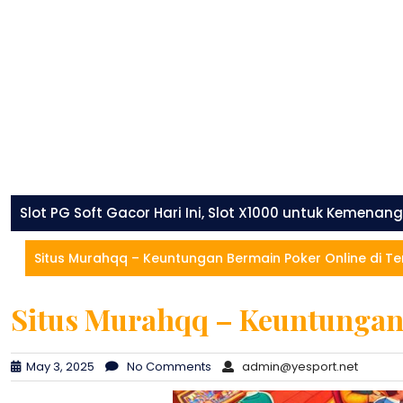
Skip
to
content
Slot PG Soft Gacor Hari Ini, Slot X1000 untuk Kemena
Situs Murahqq – Keuntungan Bermain Poker Online di Te
Situs Murahqq – Keuntungan 
May 3, 2025
No Comments
admin@yesport.net