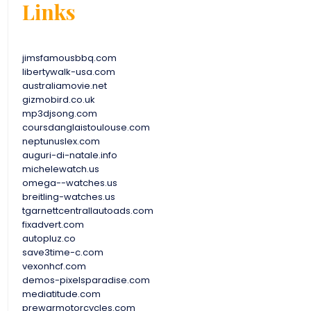
Links
jimsfamousbbq.com
libertywalk-usa.com
australiamovie.net
gizmobird.co.uk
mp3djsong.com
coursdanglaistoulouse.com
neptunuslex.com
auguri-di-natale.info
michelewatch.us
omega--watches.us
breitling-watches.us
tgarnettcentrallautoads.com
fixadvert.com
autopluz.co
save3time-c.com
vexonhcf.com
demos-pixelsparadise.com
mediatitude.com
prewarmotorcycles.com