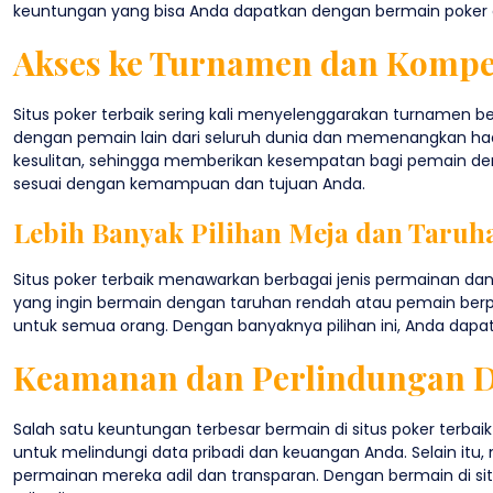
keuntungan yang bisa Anda dapatkan dengan bermain poker onl
Akses ke Turnamen dan Kompet
Situs poker terbaik sering kali menyelenggarakan turnamen 
dengan pemain lain dari seluruh dunia dan memenangkan hadia
kesulitan, sehingga memberikan kesempatan bagi pemain den
sesuai dengan kemampuan dan tujuan Anda.
Lebih Banyak Pilihan Meja dan Taruh
Situs poker terbaik menawarkan berbagai jenis permainan d
yang ingin bermain dengan taruhan rendah atau pemain berpe
untuk semua orang. Dengan banyaknya pilihan ini, Anda d
Keamanan dan Perlindungan D
Salah satu keuntungan terbesar bermain di situs poker terbaik
untuk melindungi data pribadi dan keuangan Anda. Selain itu
permainan mereka adil dan transparan. Dengan bermain di sit