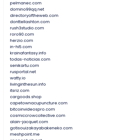
pelmanec.com
domino99qq.net
directoryoftheweb.com
donttellashton.com
rush3studio.com
roro90.com
herzio.com
in-hi5.com
krainafantasy.info
todas-noticias.com
senikartu.com
rusportal.net
watty.io
livinginthesun.info
itsriz.com
cargoods.shop
capetownacupuncture.com
bitcoinvideospro.com
cosmiccrowcollective.com
alain-jacquet.com
gotisouizakayabakeneko.com
meshpoint.me