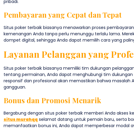
pribadi.
Pembayaran yang Cepat dan Tepat
Situs poker terbaik biasanya menawarkan proses pembayara
kemenangan Anda tanpa perlu menunggu terlalu lama. Merek
dompet digital, sehingga Anda dapat memilih cara yang pali
Layanan Pelanggan yang Profe
Situs poker terbaik biasanya memiliki tim dukungan pelang
tentang permainan, Anda dapat menghubungi tim dukungan mela
responsif dan profesional akan memastikan bahwa masalah A
gangguan.
Bonus dan Promosi Menarik
Bergabung dengan situs poker terbaik memberi Anda akses ke 
situs murahqq
selamat datang untuk pemain baru, serta bo
memanfaatkan bonus ini, Anda dapat memperbesar modal awa