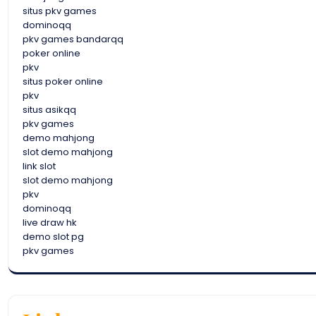
situs pkv games
dominoqq
pkv games bandarqq
poker online
pkv
situs poker online
pkv
situs asikqq
pkv games
demo mahjong
slot demo mahjong
link slot
slot demo mahjong
pkv
dominoqq
live draw hk
demo slot pg
pkv games