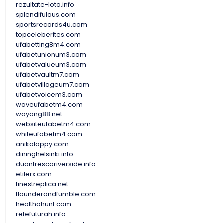
rezultate-loto.info
splendifulous.com
sportsrecords4u.com
topceleberites.com
ufabetting8m4.com
ufabetunionum3.com
ufabetvalueum3.com
ufabetvaultm7.com
ufabetvillageum7.com
ufabetvoicem3.com
waveufabetm4.com
wayang88.net
websiteufabetm4.com
whiteufabetm4.com
anikalappy.com
dininghelsinki.info
duanfrescariverside.info
etilerx.com
finestreplica.net
flounderandfumble.com
healthohunt.com
retefuturah.info