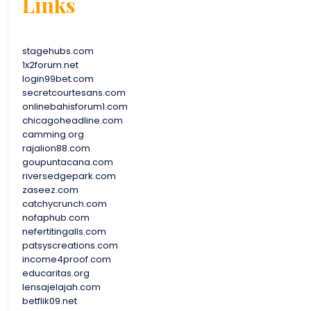
Links
stagehubs.com
1x2forum.net
login99bet.com
secretcourtesans.com
onlinebahisforum1.com
chicagoheadline.com
camming.org
rajalion88.com
goupuntacana.com
riversedgepark.com
zaseez.com
catchycrunch.com
nofaphub.com
nefertitingalls.com
patsyscreations.com
income4proof.com
educaritas.org
lensajelajah.com
betflik09.net