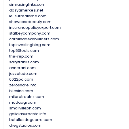
simracinglinks.com
dosyamerkezi.net
le-surrealisme.com
showcasebeauty.com
insurancepolicyexpert.com
statkeycompany.com
carolinadeckbuilders.com
topinvestingblog.com
top50tools.com
the-rep.com
saltyfranks.com
annerani.com
jazzatude.com
0022pa.com
zeroshare.info
bilesinc.com
milaretreatnz.com
modaagi.com
smallvilleph.com
galiciasuroeste.info
batallasdeguerra.com
dregstudios.com