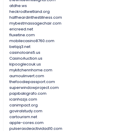
atdhe.ws
heckrodtwetland.org
halfheardinthestillness.com
mybestmassagechair.com
ericreed.net
fluxetine.com
mobilecasino8760.com
betqq3.net
casinoloans5.us
CasinoAuction.us
kipooglecouk.us
mykitchennhome.com
aumoulinvert.com
thefoodiepassport.com
superwindowproject.com
papibakigrafo.com
icanhazjs.com
canimpact.org
goviralstudy.com
cartourism.net
apple-cores.com
pulserasdeactividad10.com