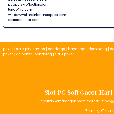
peppers-reflection.com
tuneoflife.com
windowwellmaintenancepros.com
affiliateholder.com
poker
|
situs pkv games
|
bandarqq
|
bandarqq
|
dominoqq
|
d
poker
|
qq poker
|
bandarqq
|
situs poker
Slot PG Soft Gacor Har
Dapatkan kemenangan maksimal hari ini dengan s
Bakery Cake