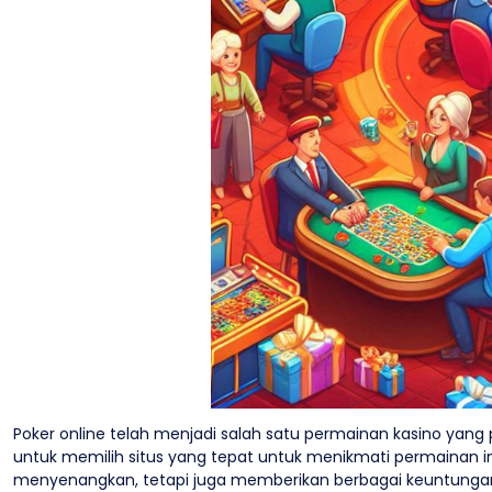
Poker online telah menjadi salah satu permainan kasino yang p
untuk memilih situs yang tepat untuk menikmati permainan in
menyenangkan, tetapi juga memberikan berbagai keuntungan